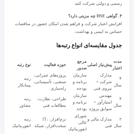
رسمی و دولتی شرکت کنند.
۴. گواهی HSE چه مزیتی دارد؟
افزایش اعتبار شرکت و فراهم شدن امکان حضور در مناقصات
حساس به ایمنی و بهداشت.
جدول مقایسه‌ای انواع رتبه‌ها
مدت
مرجع
پیش‌نیاز اصلی
حوزه فعالیت
نوع رتبه
اعتبار
صدور
مدارک
سازمان
پروژه‌های عمرانی،
۴
رتبه
شرکت +
برنامه و
صنعتی، تأسیساتی،
سال
پیمانکار
نیروی فنی
بودجه
راه‌سازی
مهندس
سازمان
۴
طراحی، نظارت،
رتبه
امتیازآور +
برنامه و
سال
مطالعات فنی
مشاور
سوابق پروژه
بودجه
شورای
۲
مدارک مالی و
IT، نرم‌افزار،
رتبه
عالی
سال
فنی
سخت‌افزار، شبکه
انفورماتیک
انفورماتیک