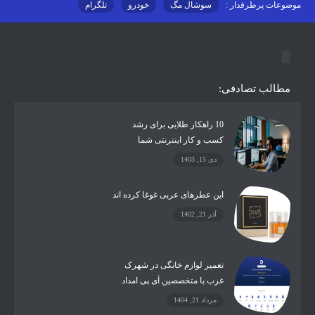
موضوعات پرطرفدار :
سوشال مگ
خودرو
تلگرام
اینستاگرام
ارز دیجیتال
آموزشی
مطالب تصادفی:
10 راهکار طلایی برای رشد
کسب و کار اینترنتی شما
دی 15, 1403
این عطرهای عربی غوغا کرده اند
آذر 21, 1402
تعمیر لوازم خانگی در شهرک
غرب با متخصصین آی پی امداد
مرداد 21, 1404