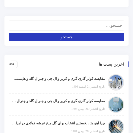
آخرین پست ها
مقایسه کولر گازی گری و کریر و ال جی و جنرال گلد و هایسنس و مدیا و اجنرال
تاریخ انتشار: 2 اسفند 1404
مقایسه کولر گازی گری و کریر و ال جی و جنرال گلد و جنرال شکار و سامسونگ و یونیوا
تاریخ انتشار: 26 بهمن 1404
چرا آهن بتا، نخستین انتخاب برای گل میخ عرشه فولادی در ایران است؟
تاریخ انتشار: 26 بهمن 1404