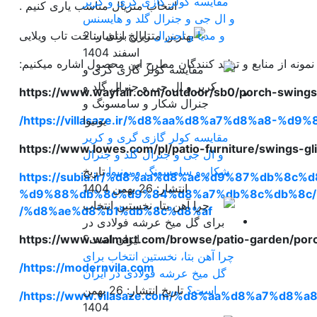
مقایسه کولر گازی گری و کریر
انتخاب متریال مناسب یاری کنیم .
و ال جی و جنرال گلد و هایسنس
و مدیا و اجنرال
تاریخ انتشار: 2
اسفند 1404
نمونه از منابع و تولید کنندگان مطرح این محصول اشاره میکنیم:
https://www.wayfair.com/outdoor/sb0/porch-swings
https://villasaze.ir/%d8%aa%d8%a7%d8%a8-%
مقایسه کولر گازی گری و کریر
https://www.lowes.com/pl/patio-furniture/swings-gl
و ال جی و جنرال گلد و جنرال
شکار و سامسونگ و یونیوا
تاریخ
https://subia.ir/%d8%aa%d8%ac%d9%87%db%8c
انتشار: 26 بهمن 1404
%d9%88%db%8c%d9%84%d8%a7%db%8c%db%8c/
%d8%ae%d8%b1%db%8c%d8%af/
https://www.walmart.com/browse/patio-garden/por
چرا آهن بتا، نخستین انتخاب برای
https://modernvila.com/
گل میخ عرشه فولادی در ایران
است؟
تاریخ انتشار: 26 بهمن
https://www.vilasaze.com/%d8%aa%d8%a7%d8
1404