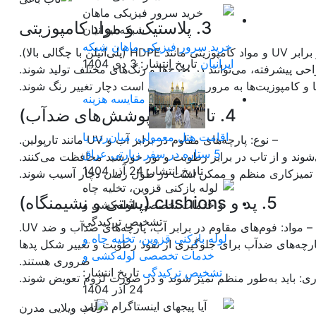
3. پلاستیک و مواد کامپوزیتی
خرید سرور فیزیکی ماهان شبکه
ا چگالی بالا).
ایرانیان
تاریخ انتشار: 3 دی 1404
راحی پیشرفته، می‌توانند در طرح‌ها و رنگ‌های مختلف تولید شوند.
ها و کامپوزیت‌ها به مرور زمان ممکن است دچار تغییر رنگ شوند.
مقایسه هزینه
4. تارپولین (پوشش‌های ضدآب)
اقامت هتل معمولی، میان‌رده یا
– نوع: پارچه‌های مقاوم در برابر آب و UV مانند تارپولین.
5 ستاره در سفر زیارتی عراق
شوند و از تاب در برابر رطوبت و نور خورشید محافظت می‌کنند.
تاریخ انتشار: 24 آذر 1404
به تمیزکاری منظم و ممکن است در طول زمان دچار آسیب شوند.
5. پد و cushions (پشتی و نشیمنگاه)
– مواد: فوم‌های مقاوم در برابر آب، پارچه‌های ضدآب و ضد UV.
لوله بازکنی قزوین، تخلیه چاه و
. پارچه‌های ضدآب برای جلوگیری از نفوذ رطوبت و تغییر شکل پدها
خدمات تخصصی لوله‌کشی و
ضروری هستند.
تشخیص ترکیدگی
تاریخ انتشار:
ری: باید به‌طور منظم تمیز شوند و در صورت لزوم تعویض شوند.
24 آذر 1404