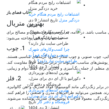
اشتباهات رایج مردم هنگام خرید
دزدگیر منزل
تاریخ انتشار: 9 دی
بهترین متریال
1404
ی مناسب باشد. در ادامه، به بررسی بهترین متریال و مصالح برای
ساخت تاب ویلایی پرداخته می‌شود:
1. چوب
چرا کسب‌وکارهای شهرک
صنعتی چهاردانگه فوراً به
ایی، چوب صنوبر، و چوب سدار (سرو) گزینه‌های مناسبی هستند.
طراحی سایت نیاز دارند؟
تاریخ
 پوشش‌های مناسب، می‌تواند در برابر شرایط جوی مقاومت کند.
انتشار: 3 دی 1404
ری منظم، از جمله رنگ‌آمیزی و لاک‌زنی برای حفظ دوام و زیبایی.
2. فلز
ر برابر زنگ‌زدگی مانند آلومینیوم، فولاد ضدزنگ و آهن گالوانیزه.
بهترین ایده‌های نورپردازی
ارند. همچنین می‌توانند طراحی‌های مدرن و صنعتی را فراهم کنند.
دکوراتیو با ال ای دی برای منزل،
نگ‌زدگی، معمولاً فلزات با پوشش‌های ضدزنگ پوشانده می‌شوند.
فروشگاه و دفتر کار
تاریخ
انتشار: 3 دی 1404