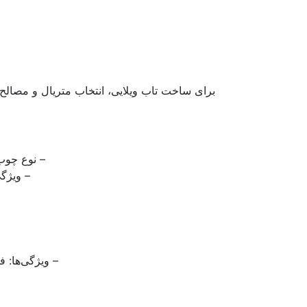
برای ساخت تاب ویلایی، انتخاب متریال و مصالح م
– نوع چوب
– ویژگ
– ویژگی‌ها: ف