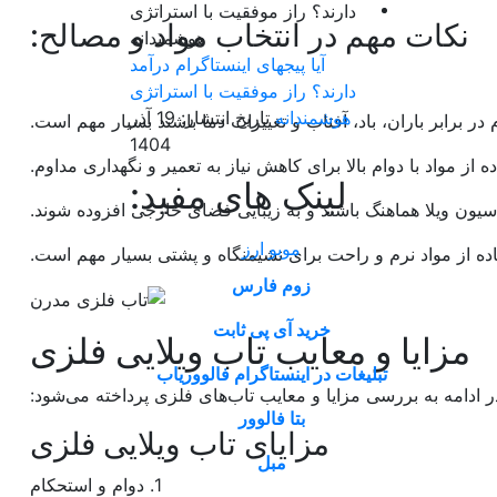
نکات مهم در انتخاب مواد و مصالح:
آیا پیجهای اینستاگرام درآمد
دارند؟ راز موفقیت با استراتژی
هوشمندانه
تاریخ انتشار: 19 آذر
1404
لینک های مفید:
موبو ارز
زوم فارس
خرید آی پی ثابت
مزایا و معایب تاب ویلایی فلزی
تبلیغات در اینستاگرام فالووریاب
در ادامه به بررسی مزایا و معایب تاب‌های فلزی پرداخته می‌شود:
بتا فالوور
مزایای تاب ویلایی فلزی
مبل
1. دوام و استحکام