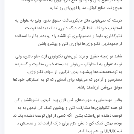
خوب توضیح بدی و اونا رو قانع کنی، چون یه استارتاپ خودکفا
هیچ‌وقت منابع گوگل، متا یا اوپن‌ای رو نداره.
درسته که نمی‌تونی مثل مایکروسافت حقوق بدی، ولی به عنوان یه
استارتاپ خودکفا، نقاط قوت دیگه داری. به کاندیداها فرصت
تاثیرگذاری، نفوذ و تصمیم‌گیری تو نقشه راه رو بده. بذار با استفاده
از جدیدترین تکنولوژی‌ها نوآوری کنن و پیشرو باشن.
شاید تو زمینه حقوق و برند غول‌های تکنولوژی ازت جلو باشن، ولی
تو به عنوان یه استارتاپ می‌تونی یه بسته خیلی متفاوت و گسترده
به توسعه‌دهنده‌ها پیشنهاد بدی: ترکیبی از سهام، تکنولوژی،
دسترسی و آزادی که می‌تونه برای آدمایی که تو یه استارتاپ خودکفا
موفق می‌شن ارزشمند باشه.
وقتی مهندسایی با مهارت‌های فنی قوی پیدا کردی، تشویقشون کن
تو همه تکنولوژی‌ها مشارکت کنن و بهشون کمک کن تبدیل به یه
توسعه‌دهنده فول‌استک بشن. اگه کسی از اول توسعه‌دهنده بک‌اند
بوده، بهش کمک کن دانش لازم برای درک فرانت‌اند و تعاملش با
تیم UI/UX رو هم پیدا کنه.