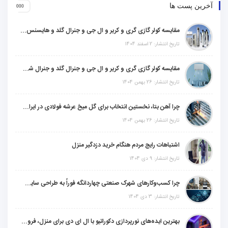
آخرین پست ها
مقایسه کولر گازی گری و کریر و ال جی و جنرال گلد و هایسنس و مدیا و اجنرال
تاریخ انتشار: 2 اسفند 1404
مقایسه کولر گازی گری و کریر و ال جی و جنرال گلد و جنرال شکار و سامسونگ و یونیوا
تاریخ انتشار: 26 بهمن 1404
چرا آهن بتا، نخستین انتخاب برای گل میخ عرشه فولادی در ایران است؟
تاریخ انتشار: 26 بهمن 1404
اشتباهات رایج مردم هنگام خرید دزدگیر منزل
تاریخ انتشار: 9 دی 1404
چرا کسب‌وکارهای شهرک صنعتی چهاردانگه فوراً به طراحی سایت نیاز دارند؟
تاریخ انتشار: 3 دی 1404
بهترین ایده‌های نورپردازی دکوراتیو با ال ای دی برای منزل، فروشگاه و دفتر کار