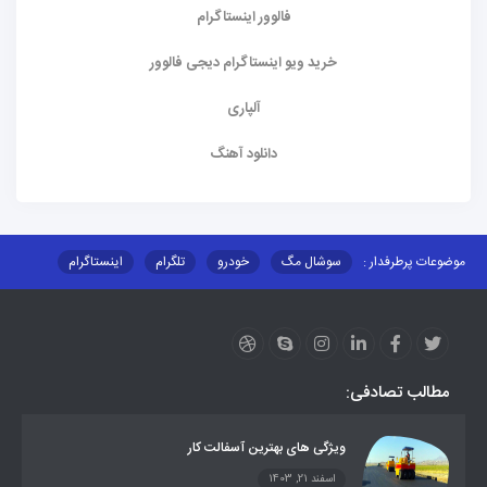
فالوور اینستاگرام
خرید ویو اینستاگرام دیجی فالوور
آلپاری
دانلود آهنگ
موضوعات پرطرفدار :
سوشال مگ
خودرو
تلگرام
اینستاگرام
ارز دیجیتال
آموزشی
مطالب تصادفی:
ویژگی های بهترین آسفالت کار
اسفند 21, 1403