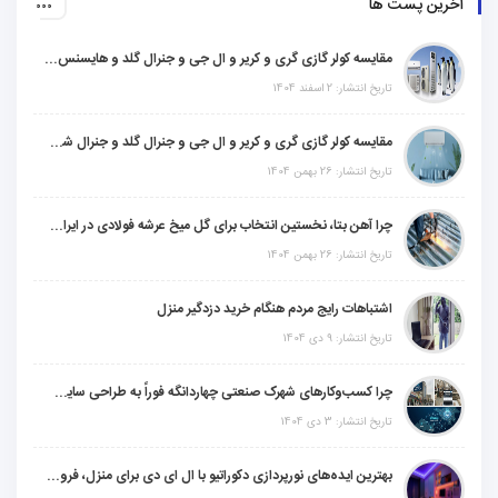
آخرین پست ها
مقایسه کولر گازی گری و کریر و ال جی و جنرال گلد و هایسنس و مدیا و اجنرال
تاریخ انتشار: 2 اسفند 1404
مقایسه کولر گازی گری و کریر و ال جی و جنرال گلد و جنرال شکار و سامسونگ و یونیوا
تاریخ انتشار: 26 بهمن 1404
چرا آهن بتا، نخستین انتخاب برای گل میخ عرشه فولادی در ایران است؟
تاریخ انتشار: 26 بهمن 1404
اشتباهات رایج مردم هنگام خرید دزدگیر منزل
تاریخ انتشار: 9 دی 1404
چرا کسب‌وکارهای شهرک صنعتی چهاردانگه فوراً به طراحی سایت نیاز دارند؟
تاریخ انتشار: 3 دی 1404
بهترین ایده‌های نورپردازی دکوراتیو با ال ای دی برای منزل، فروشگاه و دفتر کار