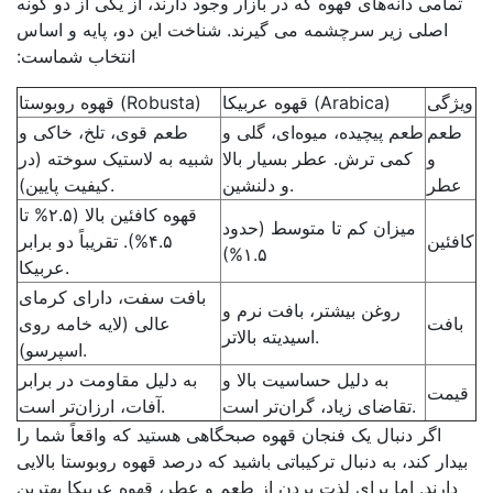
می دانه‌های قهوه که در بازار وجود دارند، از یکی از دو گونه
صلی زیر سرچشمه می گیرند. شناخت این دو، پایه و اساس
انتخاب شماست:
ی
قهوه عربیکا (Arabica)
قهوه روبوستا (Robusta)
م
طعم پیچیده، میوه‌ای، گلی و
طعم قوی، تلخ، خاکی و
و
کمی ترش. عطر بسیار بالا
شبیه به لاستیک سوخته (در
ر
و دلنشین.
کیفیت پایین).
قهوه کافئین بالا (۲.۵% تا
میزان کم تا متوسط (حدود
ن
۴.۵%). تقریباً دو برابر
۱.۵%)
عربیکا.
بافت سفت، دارای کرمای
روغن بیشتر، بافت نرم و
ت
عالی (لایه خامه روی
اسیدیته بالاتر.
اسپرسو).
به دلیل حساسیت بالا و
به دلیل مقاومت در برابر
ت
تقاضای زیاد، گران‌تر است.
آفات، ارزان‌تر است.
اگر دنبال یک فنجان قهوه صبحگاهی هستید که واقعاً شما را
ر کند، به دنبال ترکیباتی باشید که درصد قهوه روبوستا بالایی
ند. اما برای لذت بردن از طعم و عطر، قهوه عربیکا بهترین