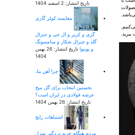
است با
تاریخ انتشار: 2 اسفند 1404
صولات
‌باشد.
مقایسه کولر گازی
‌کنیم.
ببرید.
گری و کریر و ال جی و جنرال
گلد و جنرال شکار و سامسونگ
و یونیوا
تاریخ انتشار: 26 بهمن
1404
چرا آهن بتا،
نخستین انتخاب برای گل میخ
عرشه فولادی در ایران است؟
تاریخ انتشار: 26 بهمن 1404
اشتباهات رایج
مردم هنگام خرید دزدگیر منزل