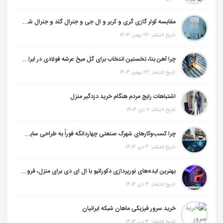
مقایسه کولر گازی گری و کریر و ال جی و جنرال گلد و جنرال شکار و سامسونگ و یونیوا
تاریخ انتشار: 26 بهمن 1404
چرا آهن بتا، نخستین انتخاب برای گل میخ عرشه فولادی در ایران است؟
تاریخ انتشار: 26 بهمن 1404
اشتباهات رایج مردم هنگام خرید دزدگیر منزل
تاریخ انتشار: 9 دی 1404
چرا کسب‌وکارهای شهرک صنعتی چهاردانگه فوراً به طراحی سایت نیاز دارند؟
تاریخ انتشار: 3 دی 1404
بهترین ایده‌های نورپردازی دکوراتیو با ال ای دی برای منزل، فروشگاه و دفتر کار
تاریخ انتشار: 3 دی 1404
خرید سرور فیزیکی ماهان شبکه ایرانیان
تاریخ انتشار: 3 دی 1404