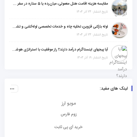
مقایسه هزینه اقامت هتل معمولی، میان‌رده یا 5 ستاره در سفر زیارتی عراق
تاریخ انتشار: 24 آذر 1404
لوله بازکنی قزوین، تخلیه چاه و خدمات تخصصی لوله‌کشی و تشخیص ترکیدگی
تاریخ انتشار: 24 آذر 1404
آیا پیجهای اینستاگرام درآمد دارند؟ راز موفقیت با استراتژی هوشمندانه
تاریخ انتشار: 19 آذر 1404
لینک های مفید:
موبو ارز
زوم فارس
خرید آی پی ثابت