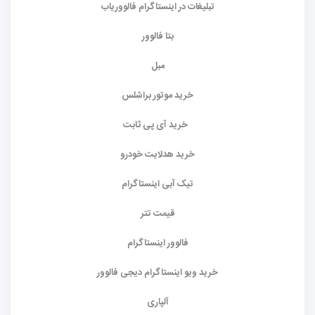
تبلیغات در اینستاگرام فالووریاب
بتا فالوور
مبل
خرید موتور براشلس
خرید آی پی ثابت
خرید هدلایت خودرو
تیک آبی اینستاگرام
قیمت تتر
فالوور اینستاگرام
خرید ویو اینستاگرام دیجی فالوور
آلپاری