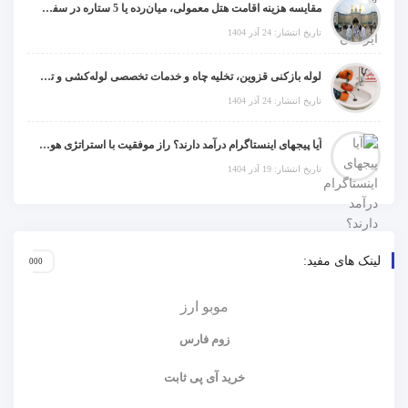
مقایسه هزینه اقامت هتل معمولی، میان‌رده یا 5 ستاره در سفر زیارتی عراق
تاریخ انتشار: 24 آذر 1404
لوله بازکنی قزوین، تخلیه چاه و خدمات تخصصی لوله‌کشی و تشخیص ترکیدگی
تاریخ انتشار: 24 آذر 1404
آیا پیجهای اینستاگرام درآمد دارند؟ راز موفقیت با استراتژی هوشمندانه
تاریخ انتشار: 19 آذر 1404
لینک های مفید:
موبو ارز
زوم فارس
خرید آی پی ثابت