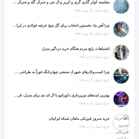
مقایسه کولر گازی گری و کریر و ال جی و جنرال گلد و جنرال شکار و سامسونگ و یونیوا
تاریخ انتشار: 26 بهمن 1404
چرا آهن بتا، نخستین انتخاب برای گل میخ عرشه فولادی در ایران است؟
تاریخ انتشار: 26 بهمن 1404
اشتباهات رایج مردم هنگام خرید دزدگیر منزل
تاریخ انتشار: 9 دی 1404
چرا کسب‌وکارهای شهرک صنعتی چهاردانگه فوراً به طراحی سایت نیاز دارند؟
تاریخ انتشار: 3 دی 1404
بهترین ایده‌های نورپردازی دکوراتیو با ال ای دی برای منزل، فروشگاه و دفتر کار
تاریخ انتشار: 3 دی 1404
خرید سرور فیزیکی ماهان شبکه ایرانیان
تاریخ انتشار: 3 دی 1404