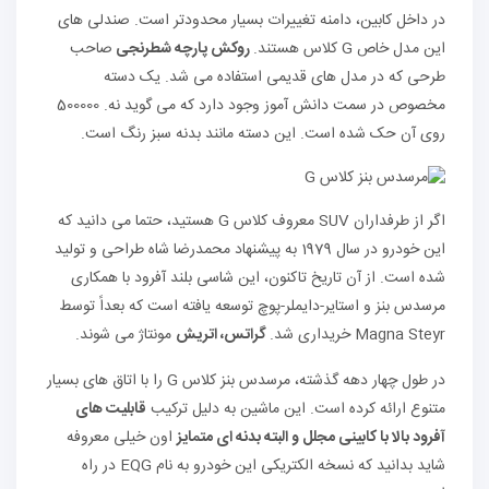
در داخل کابین، دامنه تغییرات بسیار محدودتر است. صندلی های
این مدل خاص G کلاس هستند.
روکش پارچه شطرنجی
صاحب
طرحی که در مدل های قدیمی استفاده می شد. یک دسته
مخصوص در سمت دانش آموز وجود دارد که می گوید نه. 500000
روی آن حک شده است. این دسته مانند بدنه سبز رنگ است.
اگر از طرفداران SUV معروف کلاس G هستید، حتما می دانید که
این خودرو در سال 1979 به پیشنهاد محمدرضا شاه طراحی و تولید
شده است. از آن تاریخ تاکنون، این شاسی بلند آفرود با همکاری
مرسدس بنز و استایر-دایملر-پوچ توسعه یافته است که بعداً توسط
Magna Steyr خریداری شد.
گراتس، اتریش
مونتاژ می شوند.
در طول چهار دهه گذشته، مرسدس بنز کلاس G را با اتاق های بسیار
متنوع ارائه کرده است. این ماشین به دلیل ترکیب
قابلیت های
آفرود بالا با کابینی مجلل و البته بدنه ای متمایز
اون خیلی معروفه
شاید بدانید که نسخه الکتریکی این خودرو به نام EQG در راه