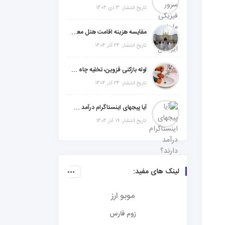
تاریخ انتشار: 3 دی 1404
مقایسه هزینه اقامت هتل معمولی، میان‌رده یا 5 ستاره در سفر زیارتی عراق
تاریخ انتشار: 24 آذر 1404
لوله بازکنی قزوین، تخلیه چاه و خدمات تخصصی لوله‌کشی و تشخیص ترکیدگی
تاریخ انتشار: 24 آذر 1404
آیا پیجهای اینستاگرام درآمد دارند؟ راز موفقیت با استراتژی هوشمندانه
تاریخ انتشار: 19 آذر 1404
لینک های مفید:
موبو ارز
زوم فارس