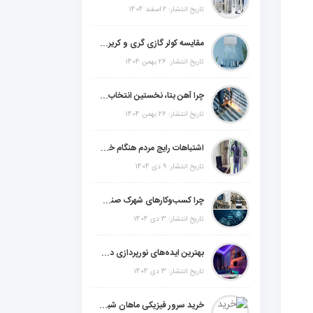
تاریخ انتشار: 2 اسفند 1404
مقایسه کولر گازی گری و کریر و ال جی و جنرال گلد و جنرال شکار و سامسونگ و یونیوا
تاریخ انتشار: 26 بهمن 1404
چرا آهن بتا، نخستین انتخاب برای گل میخ عرشه فولادی در ایران است؟
تاریخ انتشار: 26 بهمن 1404
اشتباهات رایج مردم هنگام خرید دزدگیر منزل
تاریخ انتشار: 9 دی 1404
چرا کسب‌وکارهای شهرک صنعتی چهاردانگه فوراً به طراحی سایت نیاز دارند؟
تاریخ انتشار: 3 دی 1404
بهترین ایده‌های نورپردازی دکوراتیو با ال ای دی برای منزل، فروشگاه و دفتر کار
تاریخ انتشار: 3 دی 1404
خرید سرور فیزیکی ماهان شبکه ایرانیان