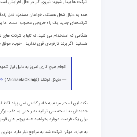
شرکت ها بیدار شوید: نیروی کار در حال افزایش است
همه به دنبال شغل هستند، خواهان دستمزد قابل زندگ
شرکت‌های جدید یک راه خروجی محبوب است، اما برخی از
هنگامی که استخدام می کنید، نه تنها با شرکت های د
هستید. اگر برند کارفرمای قوی ندارید… خوب، موفق باشید که جذاب
انجام هیچ کاری امروز به دلیل نیاز شدید
— مایکل اوکلند (@MichaelaOkla)
22 مه 22
نکته این است: مردم به خاطر کشتی نمی پرند
فقط
ا
جدیدتان بد است، نمی توانید به راحتی به عقب برگرد
برای یک فرصت دوباره بخواهید
همه
پرچم های قرمز آ
به عبارت دیگر: شرکت شما به مراجع نیاز دارد. بهترین