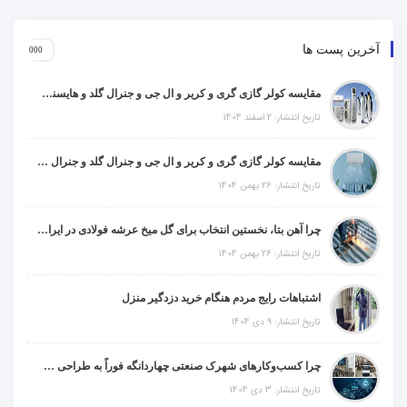
آخرین پست ها
مقایسه کولر گازی گری و کریر و ال جی و جنرال گلد و هایسنس و مدیا و اجنرال
تاریخ انتشار: 2 اسفند 1404
مقایسه کولر گازی گری و کریر و ال جی و جنرال گلد و جنرال شکار و سامسونگ و یونیوا
تاریخ انتشار: 26 بهمن 1404
چرا آهن بتا، نخستین انتخاب برای گل میخ عرشه فولادی در ایران است؟
تاریخ انتشار: 26 بهمن 1404
اشتباهات رایج مردم هنگام خرید دزدگیر منزل
تاریخ انتشار: 9 دی 1404
چرا کسب‌وکارهای شهرک صنعتی چهاردانگه فوراً به طراحی سایت نیاز دارند؟
تاریخ انتشار: 3 دی 1404