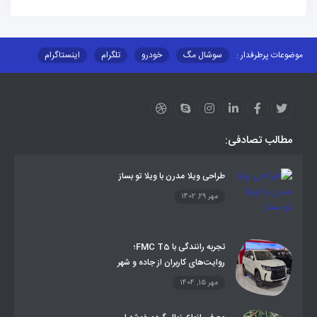
موضوعات پرطرفدار :
سوشال مگ
خودرو
تلگرام
اینستاگرام
ارز دیجیتال
آموزشی
مطالب تصادفی:
طراحی ویلا مدرن با ویلا تو بساز
مهر 29, 1402
تجربه رانندگی با FMC T5؛
روایت‌های کاربران از جاده و شهر
مهر 15, 1404