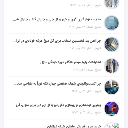
تاریخ انتشار: 2 اسفند 1404
مقایسه کولر گازی گری و کریر و ال جی و جنرال گلد و جنرال شکار و سامسونگ و یونیوا
تاریخ انتشار: 26 بهمن 1404
چرا آهن بتا، نخستین انتخاب برای گل میخ عرشه فولادی در ایران است؟
تاریخ انتشار: 26 بهمن 1404
اشتباهات رایج مردم هنگام خرید دزدگیر منزل
تاریخ انتشار: 9 دی 1404
چرا کسب‌وکارهای شهرک صنعتی چهاردانگه فوراً به طراحی سایت نیاز دارند؟
تاریخ انتشار: 3 دی 1404
بهترین ایده‌های نورپردازی دکوراتیو با ال ای دی برای منزل، فروشگاه و دفتر کار
تاریخ انتشار: 3 دی 1404
خرید سرور فیزیکی ماهان شبکه ایرانیان