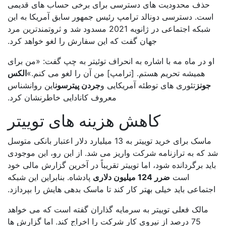
حذف محدودیت های دسترسی برای برخی حساب های قدیمی
ست. دسترسی دونالد ترامپ رئیس جمهور سابق آمریکا به این
شبکه اجتماعی در ژانویه 2021 مسدود شد و ثروتمندترین مرد
جهان گفت که این سفارش را لغو خواهد کرد.
و در ماه مه با اشاره به انحراف توئیتر به چپ گفت: «من برای
همیشه تحریم هستم. [ترامپ] من آن را لغو می کنم.»
الکس
جونز
تئوری های توطئه آمریکایی و
جردن پیترسون
این روانشناس
معروف کانادایی خاطرنشان کرد.
کاهش هزینه های توییتر
ماسک برای خرید توییتر به 13 میلیارد دلار اعتبار بانکی متوسل
 که به ترازنامه شرکت واریز می شد. از این رو، این موجودی
ید برگردانده شود، اما توییتر تقریباً در آخرین گزارش مالی خود
است
ضرر 124 میلیون دلاری
پادشاه. بنابراین این شبکه
تماعی باید خیلی بهتر کار کند تا ماسک بدهی هایش را بپردازد.
مالک فعلی توییتر به سرمایه گذاران گفته است که می خواهد
75 درصد از نیروی کار شرکت را اخراج کند. اما گزارش ها