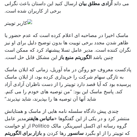
ی داند
آزادی مطلق بیان
ارسال کنید این داستان باعث نگرانی
برخی از کاربران شده است.
اسک اخیرا در مصاحبه ای اعلام کرده است که عدم حضور یا
اهر شدن مجدد برخی توییت ها بدون توضیح دلیل برای او نیز
ران کننده است. مدیر عامل تسلا پیشنهاد کرد که ممکن است
چنین باشد
الگوریتم منبع باز
این مشکل قابل حل است.
دکست معروف جو روگن در ماه آوریل، زمانی که ایلان ماسک
به تازگی سهام شرکت را خریداری کرده بود، از ایلان ماسک
سیده بود که آیا قصد دارد توییتر را از دست ناظران آزادی آزاد
کند. پاسخ ماسک این بود: “من توصیه های خودم را می کنم.
شاید آنها آن توصیه ها را بپذیرند، شاید نپذیرند.”
چندی پیش دادگاه سلسله نامه هایی از ماسک و همتایانش
نتشر کرد و در یکی از این گفتگوها «
ماتیاس هاپفنر
مدیر عامل
گروه رسانه ای اکسل اسپرینگر، مالک Politico از او خواست
 توییتر را از او بگیرد
سانسور
رها کردن و
بازار برای الگوریتم