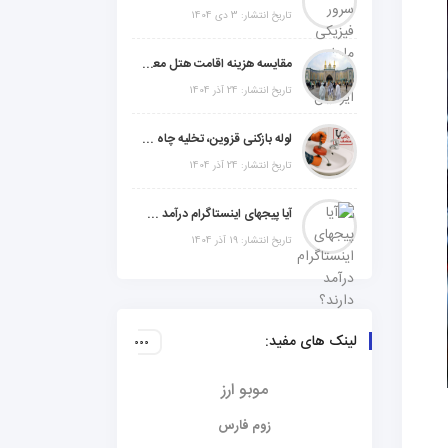
تاریخ انتشار: 3 دی 1404
مقایسه هزینه اقامت هتل معمولی، میان‌رده یا 5 ستاره در سفر زیارتی عراق
تاریخ انتشار: 24 آذر 1404
لوله بازکنی قزوین، تخلیه چاه و خدمات تخصصی لوله‌کشی و تشخیص ترکیدگی
تاریخ انتشار: 24 آذر 1404
آیا پیجهای اینستاگرام درآمد دارند؟ راز موفقیت با استراتژی هوشمندانه
تاریخ انتشار: 19 آذر 1404
لینک های مفید:
موبو ارز
زوم فارس