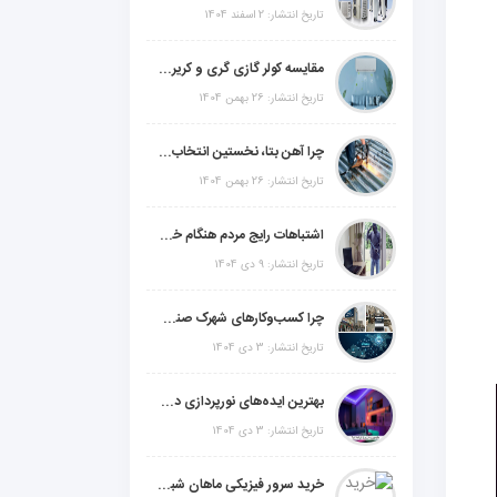
تاریخ انتشار: 2 اسفند 1404
مقایسه کولر گازی گری و کریر و ال جی و جنرال گلد و جنرال شکار و سامسونگ و یونیوا
تاریخ انتشار: 26 بهمن 1404
چرا آهن بتا، نخستین انتخاب برای گل میخ عرشه فولادی در ایران است؟
تاریخ انتشار: 26 بهمن 1404
اشتباهات رایج مردم هنگام خرید دزدگیر منزل
تاریخ انتشار: 9 دی 1404
چرا کسب‌وکارهای شهرک صنعتی چهاردانگه فوراً به طراحی سایت نیاز دارند؟
تاریخ انتشار: 3 دی 1404
بهترین ایده‌های نورپردازی دکوراتیو با ال ای دی برای منزل، فروشگاه و دفتر کار
تاریخ انتشار: 3 دی 1404
خرید سرور فیزیکی ماهان شبکه ایرانیان