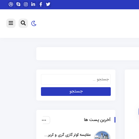
آخرین پست ها
مقایسه کولر گازی گری و کریر و ال جی و جنرال گلد و هایسنس و مدیا و اجنرال