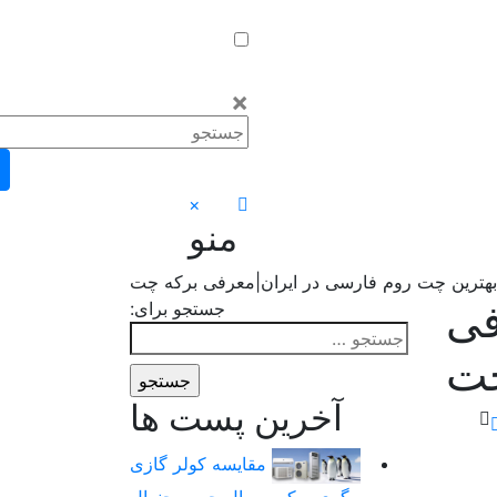
×
×
منو
بهترین چت روم فارسی در ایران|معرفی برکه چت
فی
جستجو برای:
چت
آخرین پست ها
مقایسه کولر گازی