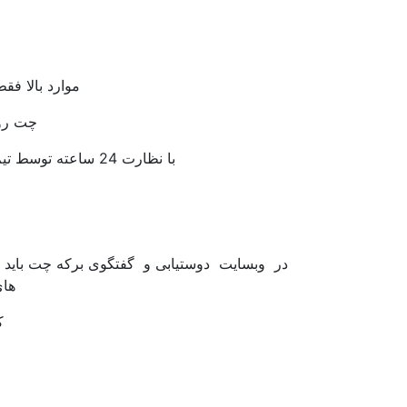
موارد بالا ف
چت روم برکه سابق
با نظارت 24 ساعته توسط تیم مدیریت که ناظر بر کاربران متخلف بوده و کاربر متخلف را اخراج میکنند .
در وبسایت دوستیابی و گفتگوی برکه چت باید 
های
ک