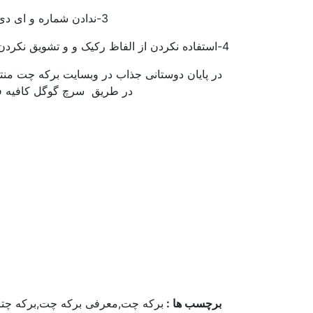
3-ندادن شماره و ای دی وعکس شخصی خود که مورد سو استفاده برخی افراد سودجو قرار نگیرد
4-استفاده نکردن از الفاظ رکیک و و تشویق نکردن بقیه کابران به اهانت به شخص یا اشخاص بلند پایه جمهوری اسلامی ایران
در پایان دوستانی جذاب در وبسایت برکه چت منتظ
در طریق سرچ گوگل کافیه فقط
برچسب ها :
برکه چت,معرفی برکه چت,برکه چت