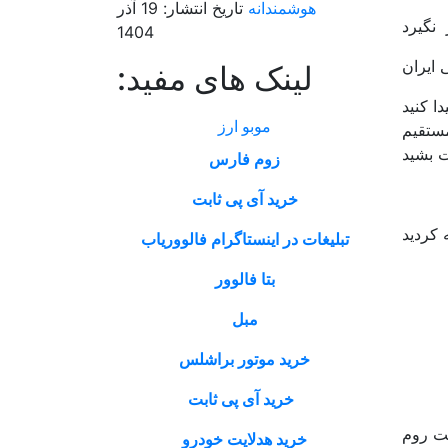
هوشمندانه
تاریخ انتشار: 19 آذر
1404
لینک های مفید:
ا کنید
موبو ارز
مستقیم
 بشید
زوم فارس
خرید آی پی ثابت
 کردید
تبلیغات در اینستاگرام فالووریاب
بتا فالوور
مبل
خرید موتور براشلس
خرید آی پی ثابت
ت روم
خرید هدلایت خودرو