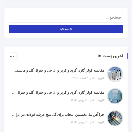
آخرین پست ها
مقایسه کولر گازی گری و کریر و ال جی و جنرال گلد و هایسنس و مدیا و اجنرال
تاریخ انتشار: 2 اسفند 1404
مقایسه کولر گازی گری و کریر و ال جی و جنرال گلد و جنرال شکار و سامسونگ و یونیوا
تاریخ انتشار: 26 بهمن 1404
چرا آهن بتا، نخستین انتخاب برای گل میخ عرشه فولادی در ایران است؟
تاریخ انتشار: 26 بهمن 1404