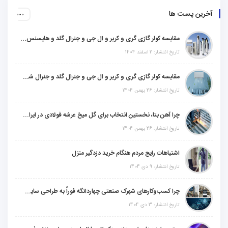
آخرین پست ها
مقایسه کولر گازی گری و کریر و ال جی و جنرال گلد و هایسنس و مدیا و اجنرال
تاریخ انتشار: 2 اسفند 1404
مقایسه کولر گازی گری و کریر و ال جی و جنرال گلد و جنرال شکار و سامسونگ و یونیوا
تاریخ انتشار: 26 بهمن 1404
چرا آهن بتا، نخستین انتخاب برای گل میخ عرشه فولادی در ایران است؟
تاریخ انتشار: 26 بهمن 1404
اشتباهات رایج مردم هنگام خرید دزدگیر منزل
تاریخ انتشار: 9 دی 1404
چرا کسب‌وکارهای شهرک صنعتی چهاردانگه فوراً به طراحی سایت نیاز دارند؟
تاریخ انتشار: 3 دی 1404