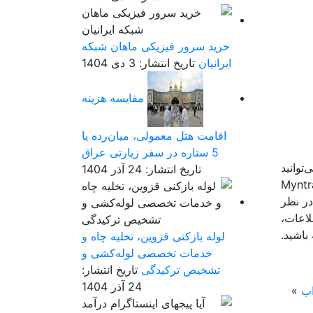
خرید سرور فیزیکی ماهان شبکه
ایرانیان
تاریخ انتشار: 3 دی 1404
مقایسه هزینه
اقامت هتل معمولی، میان‌رده یا
5 ستاره در سفر زیارتی عراق
توانید
تاریخ انتشار: 24 آذر 1404
 انتخاب کرده و از خریدی لذت‌بخش بهره‌مند شوید. اگر به دنبال تنوع و قیمت مناسب هستید، ASOS و Myntra
 لوکس، Nordstrom و برای طرح‌های دست‌ساز و خاص، Torreh Gallery را در نظر
طلاعات،
باشید.
لوله بازکنی قزوین، تخلیه چاه و
خدمات تخصصی لوله‌کشی و
تشخیص ترکیدگی
تاریخ انتشار:
24 آذر 1404
اب
»