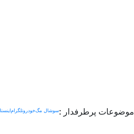
موضوعات پرطرفدار :
سوشال مگ
خودرو
تلگرام
اینستا