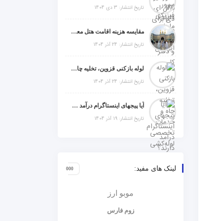
تاریخ انتشار: 3 دی 1404
مقایسه هزینه اقامت هتل معمولی، میان‌رده یا 5 ستاره در سفر زیارتی عراق
تاریخ انتشار: 24 آذر 1404
لوله بازکنی قزوین، تخلیه چاه و خدمات تخصصی لوله‌کشی و تشخیص ترکیدگی
تاریخ انتشار: 24 آذر 1404
آیا پیجهای اینستاگرام درآمد دارند؟ راز موفقیت با استراتژی هوشمندانه
تاریخ انتشار: 19 آذر 1404
لینک های مفید:
موبو ارز
زوم فارس