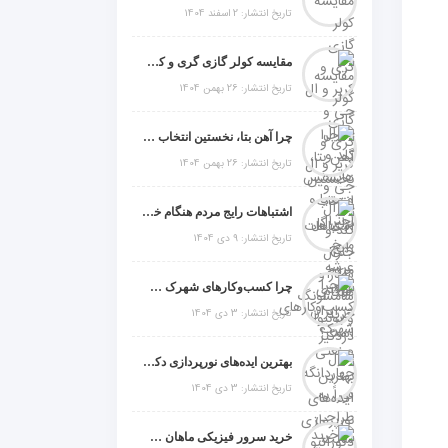
تاریخ انتشار: 2 اسفند 1404
مقایسه کولر گازی گری و کریر و ال جی و جنرال گلد و جنرال شکار و سامسونگ و یونیوا
تاریخ انتشار: 26 بهمن 1404
چرا آهن بتا، نخستین انتخاب برای گل میخ عرشه فولادی در ایران است؟
تاریخ انتشار: 26 بهمن 1404
اشتباهات رایج مردم هنگام خرید دزدگیر منزل
تاریخ انتشار: 9 دی 1404
چرا کسب‌وکارهای شهرک صنعتی چهاردانگه فوراً به طراحی سایت نیاز دارند؟
تاریخ انتشار: 3 دی 1404
بهترین ایده‌های نورپردازی دکوراتیو با ال ای دی برای منزل، فروشگاه و دفتر کار
تاریخ انتشار: 3 دی 1404
خرید سرور فیزیکی ماهان شبکه ایرانیان