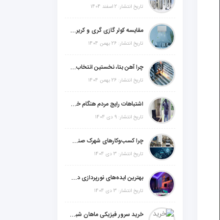
تاریخ انتشار: 2 اسفند 1404
مقایسه کولر گازی گری و کریر و ال جی و جنرال گلد و جنرال شکار و سامسونگ و یونیوا
تاریخ انتشار: 26 بهمن 1404
چرا آهن بتا، نخستین انتخاب برای گل میخ عرشه فولادی در ایران است؟
تاریخ انتشار: 26 بهمن 1404
اشتباهات رایج مردم هنگام خرید دزدگیر منزل
تاریخ انتشار: 9 دی 1404
چرا کسب‌وکارهای شهرک صنعتی چهاردانگه فوراً به طراحی سایت نیاز دارند؟
تاریخ انتشار: 3 دی 1404
بهترین ایده‌های نورپردازی دکوراتیو با ال ای دی برای منزل، فروشگاه و دفتر کار
تاریخ انتشار: 3 دی 1404
خرید سرور فیزیکی ماهان شبکه ایرانیان