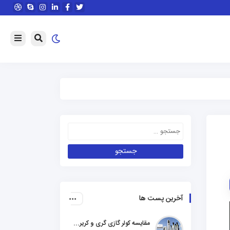
آخرین پست ها
مقایسه کولر گازی گری و کریر و ال جی و جنرال گلد و هایسنس و مدیا و اجنرال