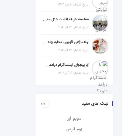
تاریخ انتشار: 3 دی 1404
مقایسه هزینه اقامت هتل معمولی، میان‌رده یا 5 ستاره در سفر زیارتی عراق
تاریخ انتشار: 24 آذر 1404
لوله بازکنی قزوین، تخلیه چاه و خدمات تخصصی لوله‌کشی و تشخیص ترکیدگی
تاریخ انتشار: 24 آذر 1404
آیا پیجهای اینستاگرام درآمد دارند؟ راز موفقیت با استراتژی هوشمندانه
تاریخ انتشار: 19 آذر 1404
لینک های مفید:
موبو ارز
زوم فارس