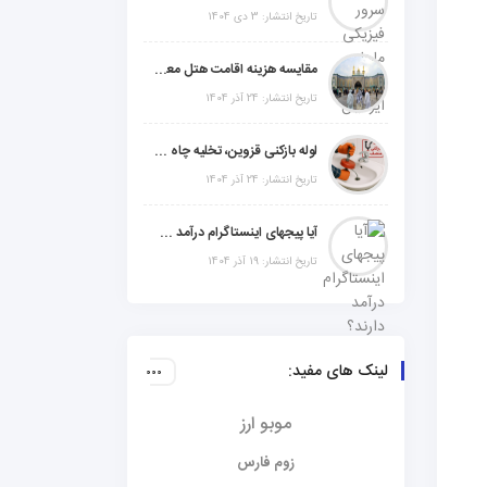
تاریخ انتشار: 3 دی 1404
مقایسه هزینه اقامت هتل معمولی، میان‌رده یا 5 ستاره در سفر زیارتی عراق
تاریخ انتشار: 24 آذر 1404
لوله بازکنی قزوین، تخلیه چاه و خدمات تخصصی لوله‌کشی و تشخیص ترکیدگی
تاریخ انتشار: 24 آذر 1404
آیا پیجهای اینستاگرام درآمد دارند؟ راز موفقیت با استراتژی هوشمندانه
تاریخ انتشار: 19 آذر 1404
لینک های مفید:
موبو ارز
زوم فارس