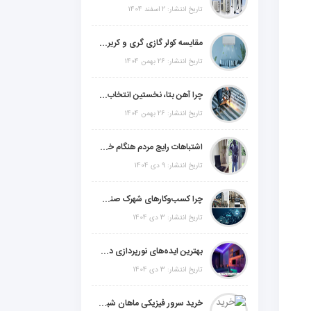
تاریخ انتشار: 2 اسفند 1404
مقایسه کولر گازی گری و کریر و ال جی و جنرال گلد و جنرال شکار و سامسونگ و یونیوا
تاریخ انتشار: 26 بهمن 1404
چرا آهن بتا، نخستین انتخاب برای گل میخ عرشه فولادی در ایران است؟
تاریخ انتشار: 26 بهمن 1404
اشتباهات رایج مردم هنگام خرید دزدگیر منزل
تاریخ انتشار: 9 دی 1404
چرا کسب‌وکارهای شهرک صنعتی چهاردانگه فوراً به طراحی سایت نیاز دارند؟
تاریخ انتشار: 3 دی 1404
بهترین ایده‌های نورپردازی دکوراتیو با ال ای دی برای منزل، فروشگاه و دفتر کار
تاریخ انتشار: 3 دی 1404
خرید سرور فیزیکی ماهان شبکه ایرانیان