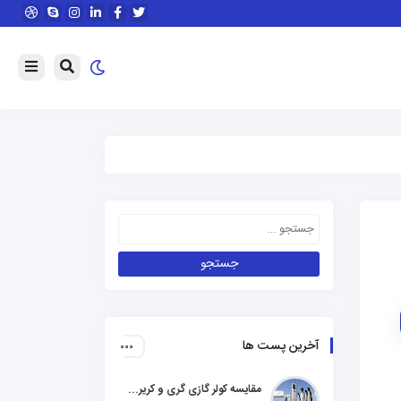
آخرین پست ها
مقایسه کولر گازی گری و کریر و ال جی و جنرال گلد و هایسنس و مدیا و اجنرال