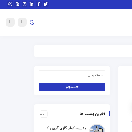
آخرین پست ها
مقایسه کولر گازی گری و کریر و ال جی و جنرال گلد و هایسنس و مدیا و اجنرال