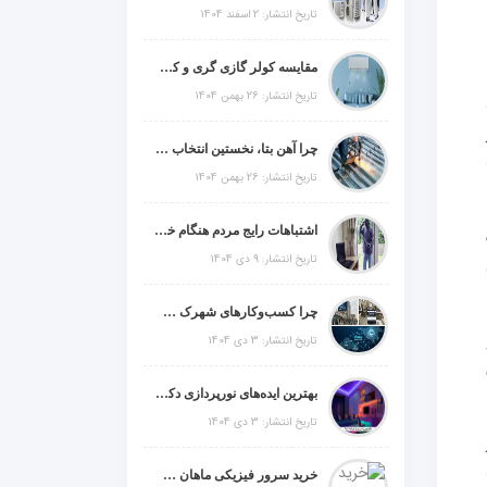
تاریخ انتشار: 2 اسفند 1404
مقایسه کولر گازی گری و کریر و ال جی و جنرال گلد و جنرال شکار و سامسونگ و یونیوا
تاریخ انتشار: 26 بهمن 1404
چرا آهن بتا، نخستین انتخاب برای گل میخ عرشه فولادی در ایران است؟
تاریخ انتشار: 26 بهمن 1404
اشتباهات رایج مردم هنگام خرید دزدگیر منزل
تاریخ انتشار: 9 دی 1404
چرا کسب‌وکارهای شهرک صنعتی چهاردانگه فوراً به طراحی سایت نیاز دارند؟
تاریخ انتشار: 3 دی 1404
بهترین ایده‌های نورپردازی دکوراتیو با ال ای دی برای منزل، فروشگاه و دفتر کار
تاریخ انتشار: 3 دی 1404
خرید سرور فیزیکی ماهان شبکه ایرانیان