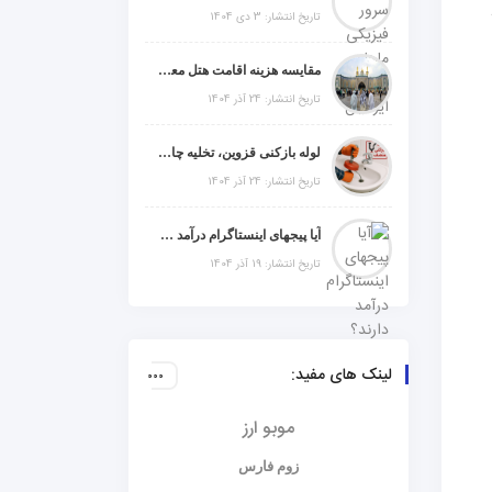
تاریخ انتشار: 3 دی 1404
مقایسه هزینه اقامت هتل معمولی، میان‌رده یا 5 ستاره در سفر زیارتی عراق
تاریخ انتشار: 24 آذر 1404
لوله بازکنی قزوین، تخلیه چاه و خدمات تخصصی لوله‌کشی و تشخیص ترکیدگی
تاریخ انتشار: 24 آذر 1404
آیا پیجهای اینستاگرام درآمد دارند؟ راز موفقیت با استراتژی هوشمندانه
تاریخ انتشار: 19 آذر 1404
لینک های مفید:
موبو ارز
زوم فارس