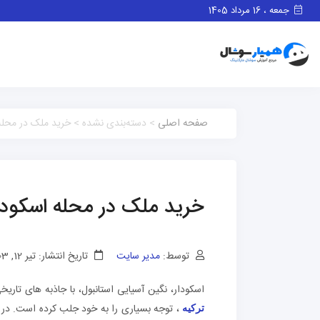
جمعه ، 16 مرداد 1405
صفحه اصلی
> دسته‌بندی نشده > خرید ملک در محله 
خرید ملک در محله اسکودار
توسط:
مدیر سایت
تاریخ انتشار: تیر 12, 1403
اسکودار، نگین آسیایی استانبول، با جاذبه های تاری
، توجه بسیاری را به خود جلب کرده است. در ا
ترکیه