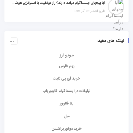
آیا پیجهای اینستاگرام درآمد دارند؟ راز موفقیت با استراتژی هوشمندانه
تاریخ انتشار: 19 آذر 1404
لینک های مفید:
موبو ارز
زوم فارس
خرید آی پی ثابت
تبلیغات در اینستاگرام فالووریاب
بتا فالوور
مبل
خرید موتور براشلس