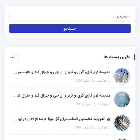
آخرین پست ها
مقایسه کولر گازی گری و کریر و ال جی و جنرال گلد و هایسنس و مدیا و اجنرال
تاریخ انتشار: 2 اسفند 1404
مقایسه کولر گازی گری و کریر و ال جی و جنرال گلد و جنرال شکار و سامسونگ و یونیوا
تاریخ انتشار: 26 بهمن 1404
چرا آهن بتا، نخستین انتخاب برای گل میخ عرشه فولادی در ایران است؟
تاریخ انتشار: 26 بهمن 1404