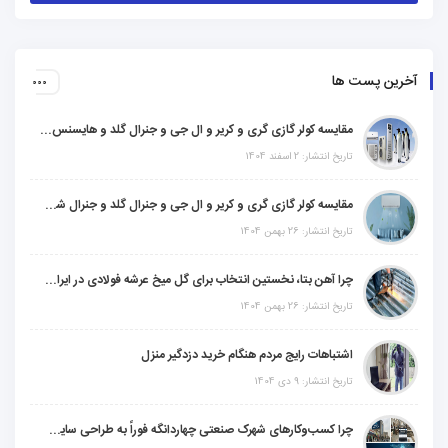
آخرین پست ها
مقایسه کولر گازی گری و کریر و ال جی و جنرال گلد و هایسنس و مدیا و اجنرال
تاریخ انتشار: 2 اسفند 1404
مقایسه کولر گازی گری و کریر و ال جی و جنرال گلد و جنرال شکار و سامسونگ و یونیوا
تاریخ انتشار: 26 بهمن 1404
چرا آهن بتا، نخستین انتخاب برای گل میخ عرشه فولادی در ایران است؟
تاریخ انتشار: 26 بهمن 1404
اشتباهات رایج مردم هنگام خرید دزدگیر منزل
تاریخ انتشار: 9 دی 1404
چرا کسب‌وکارهای شهرک صنعتی چهاردانگه فوراً به طراحی سایت نیاز دارند؟