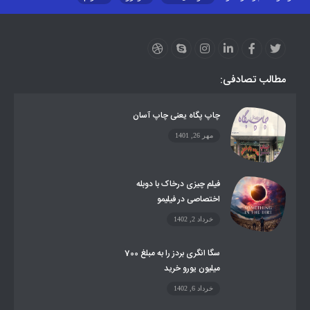
اینستاگرام
ارز دیجیتال
آموزشی
مطالب تصادفی:
چاپ پگاه یعنی چاپ آسان
مهر 26, 1401
فیلم چیزی درخاک با دوبله
اختصاصی در فیلیمو
خرداد 2, 1402
سگا انگری بردز را به مبلغ 700
میلیون یورو خرید
خرداد 6, 1402