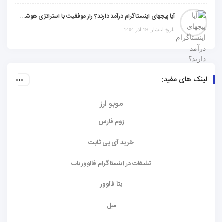
آیا پیجهای اینستاگرام درآمد دارند؟ راز موفقیت با استراتژی هوشمندانه
تاریخ انتشار: 19 آذر 1404
لینک های مفید:
موبو ارز
زوم فارس
خرید آی پی ثابت
تبلیغات در اینستاگرام فالووریاب
بتا فالوور
مبل