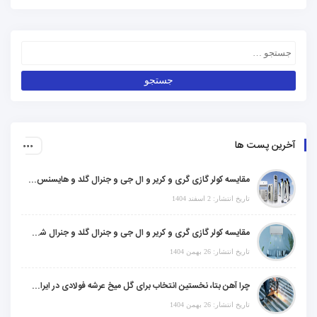
آخرین پست ها
مقایسه کولر گازی گری و کریر و ال جی و جنرال گلد و هایسنس و مدیا و اجنرال
تاریخ انتشار: 2 اسفند 1404
مقایسه کولر گازی گری و کریر و ال جی و جنرال گلد و جنرال شکار و سامسونگ و یونیوا
تاریخ انتشار: 26 بهمن 1404
چرا آهن بتا، نخستین انتخاب برای گل میخ عرشه فولادی در ایران است؟
تاریخ انتشار: 26 بهمن 1404