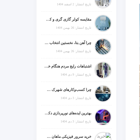
تاریخ انتشار: 2 اسفند 1404
مقایسه کولر گازی گری و کریر و ال جی و جنرال گلد و جنرال شکار و سامسونگ و یونیوا
تاریخ انتشار: 26 بهمن 1404
چرا آهن بتا، نخستین انتخاب برای گل میخ عرشه فولادی در ایران است؟
تاریخ انتشار: 26 بهمن 1404
اشتباهات رایج مردم هنگام خرید دزدگیر منزل
تاریخ انتشار: 9 دی 1404
چرا کسب‌وکارهای شهرک صنعتی چهاردانگه فوراً به طراحی سایت نیاز دارند؟
تاریخ انتشار: 3 دی 1404
بهترین ایده‌های نورپردازی دکوراتیو با ال ای دی برای منزل، فروشگاه و دفتر کار
تاریخ انتشار: 3 دی 1404
خرید سرور فیزیکی ماهان شبکه ایرانیان