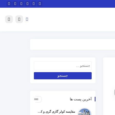
آخرین پست ها
مقایسه کولر گازی گری و کریر و ال جی و جنرال گلد و هایسنس و مدیا و اجنرال