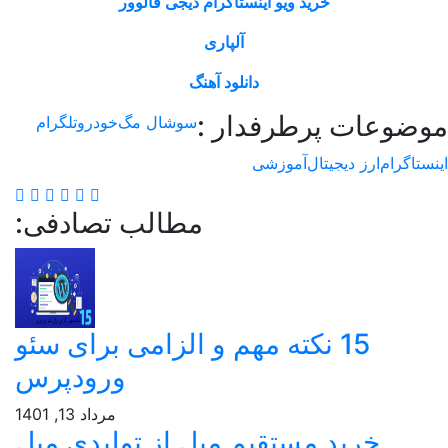
خرید ویو اینستاگرام دیجی فالوور
آلپاری
دانلود آهنگ
وعات پرطرفدار :
سوشال مگ
خودرو
تلگرام
اگرام
ارز دیجیتال
آموزشی
مطالب تصادفی:
15 نکته مهم و الزامی برای سئو
ورودپرس
مرداد 13, 1401
خرید مستقیم مبل از تولیدی مبل