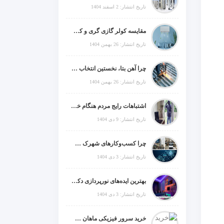
تاریخ انتشار: 2 اسفند 1404
مقایسه کولر گازی گری و کریر و ال جی و جنرال گلد و جنرال شکار و سامسونگ و یونیوا
تاریخ انتشار: 26 بهمن 1404
چرا آهن بتا، نخستین انتخاب برای گل میخ عرشه فولادی در ایران است؟
تاریخ انتشار: 26 بهمن 1404
اشتباهات رایج مردم هنگام خرید دزدگیر منزل
تاریخ انتشار: 9 دی 1404
چرا کسب‌وکارهای شهرک صنعتی چهاردانگه فوراً به طراحی سایت نیاز دارند؟
تاریخ انتشار: 3 دی 1404
بهترین ایده‌های نورپردازی دکوراتیو با ال ای دی برای منزل، فروشگاه و دفتر کار
تاریخ انتشار: 3 دی 1404
خرید سرور فیزیکی ماهان شبکه ایرانیان