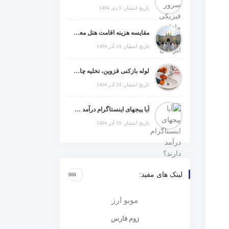
تاریخ انتشار: 3 دی 1404
مقایسه هزینه اقامت هتل معمولی، میان‌رده یا 5 ستاره در سفر زیارتی عراق
تاریخ انتشار: 24 آذر 1404
لوله بازکنی قزوین، تخلیه چاه و خدمات تخصصی لوله‌کشی و تشخیص ترکیدگی
تاریخ انتشار: 24 آذر 1404
آیا پیجهای اینستاگرام درآمد دارند؟ راز موفقیت با استراتژی هوشمندانه
تاریخ انتشار: 19 آذر 1404
لینک های مفید:
موبو ارز
زوم فارس