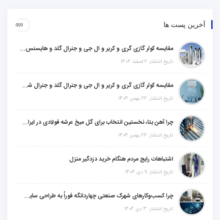
آخرین پست ها
مقایسه کولر گازی گری و کریر و ال جی و جنرال گلد و هایسنس و مدیا و اجنرال
تاریخ انتشار: 2 اسفند 1404
مقایسه کولر گازی گری و کریر و ال جی و جنرال گلد و جنرال شکار و سامسونگ و یونیوا
تاریخ انتشار: 26 بهمن 1404
چرا آهن بتا، نخستین انتخاب برای گل میخ عرشه فولادی در ایران است؟
تاریخ انتشار: 26 بهمن 1404
اشتباهات رایج مردم هنگام خرید دزدگیر منزل
تاریخ انتشار: 9 دی 1404
چرا کسب‌وکارهای شهرک صنعتی چهاردانگه فوراً به طراحی سایت نیاز دارند؟
تاریخ انتشار: 3 دی 1404