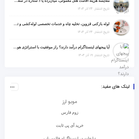
مقایسه هزینه اقامت هتل معمولی، میان‌رده یا 5 ستاره در سفر زیارتی عراق
تاریخ انتشار: 24 آذر 1404
لوله بازکنی قزوین، تخلیه چاه و خدمات تخصصی لوله‌کشی و تشخیص ترکیدگی
تاریخ انتشار: 24 آذر 1404
آیا پیجهای اینستاگرام درآمد دارند؟ راز موفقیت با استراتژی هوشمندانه
تاریخ انتشار: 19 آذر 1404
لینک های مفید:
موبو ارز
زوم فارس
خرید آی پی ثابت
تبلیغات در اینستاگرام فالووریاب