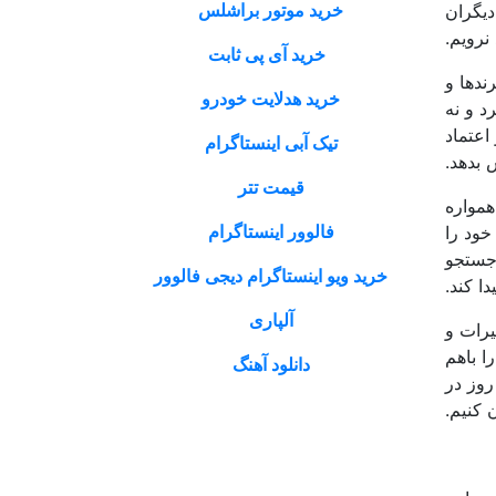
خرید موتور براشلس
دیگران
نرویم.
خرید آی پی ثابت
ندها و
خرید هدلایت خودرو
د و نه
اعتماد
تیک آبی اینستاگرام
 بدهد.
قیمت تتر
همواره
فالوور اینستاگرام
خود را
 جستجو
خرید ویو اینستاگرام دیجی فالوور
ا کند.
آلپاری
یرات و
ا باهم
دانلود آهنگ
روز در
 کنیم.