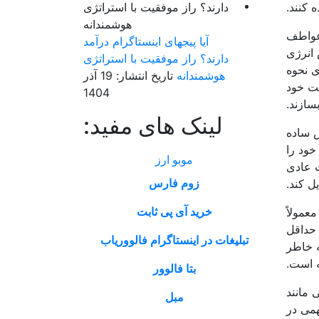
 کنند.
 عواطف
آیا پیجهای اینستاگرام درآمد
 انرژی
دارند؟ راز موفقیت با استراتژی
ی نحوه
هوشمندانه
تاریخ انتشار: 19 آذر
یت خود
1404
سازند.
لینک های مفید:
س ساده
خود را
موبو ارز
ت عادی
زوم فارس
ل کند.
خرید آی پی ثابت
عمولاً
 حداقل
تبلیغات در اینستاگرام فالووریاب
ه خاطر
ه است.
بتا فالوور
 مانند
مبل
همی در