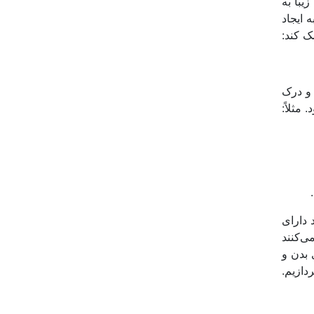
یبا به
 ایجاد
 کند:
 و درک
مثلاً:
 دارای
ی‌کنند
 بدن و
دازیم.