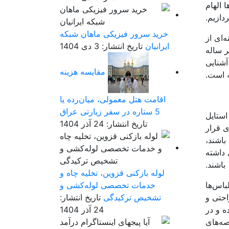
 الهام
دازیم.
خرید سرور فیزیکی ماهان شبکه
‌ای از
ایرانیان
تاریخ انتشار: 3 دی 1404
ر ساله
آشنایی
مقایسه هزینه
ه است.
اقامت هتل معمولی، میان‌رده یا
5 ستاره در سفر زیارتی عراق
استایل
تاریخ انتشار: 24 آذر 1404
 قرار
باشند،
 داشته
باشند.
لوله بازکنی قزوین، تخلیه چاه و
باس‌ها
خدمات تخصصی لوله‌کشی و
احتی و
تشخیص ترکیدگی
تاریخ انتشار:
ه و در
24 آذر 1404
صه‌های