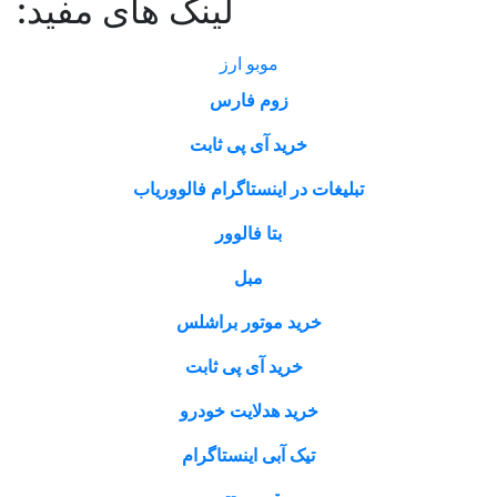
لینک های مفید:
موبو ارز
زوم فارس
خرید آی پی ثابت
در اینستاگرام فالووریاب
بتا فالوور
مبل
ید موتور براشلس
رید آی پی ثابت
ید هدلایت خودرو
یک آبی اینستاگرام