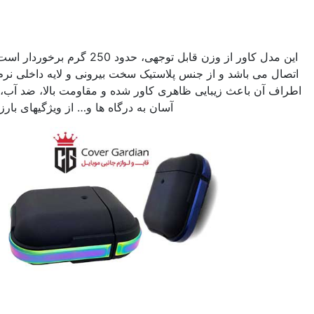
کاور
کاور ایرپاد مدل کی
–
دوو
این مدل کاور از وزن قابل توجهی، حدود 250 گرم برخوردار است و دارای گیره فلزی برای
نس پلاستیک سخت بیرونی و لایه داخلی نرم است و رینگ هولوگرامی
 ظاهری کاور شده و مقاومت بالا، ضد آب، انعطاف پذیری، دسترسی
آسان به درگاه ها و… از ویژگیهای بارز این کاور ایرپاد می باشند.
کاور ایرپاد سامورایی