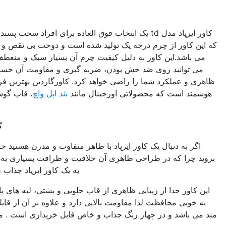
کاور ایرپاد مدل
td
 ایرپاد مدل td یک انتخاب فوق العاده برای افراد سخت پسند و خوش استایل است چرا
رجه یک تولید شده است و دوخت بی نقص و چرم مات آن بسیار جذاب
به دلیل کیفیت چرم آن بسیار سبک و منعطف می باشد و در عین حال
خش بودن، ضربه گیری و مقاومت آن حساب کنید و این مدل از نظر
 راضی خواهد کرد. کاورگاردین بهترین فروشگاه لوازم جانبی لوازم
اتی اورجینال مانند
بند اپل واچ
، قاب گوشی،
جاکلیدی سیلیکونی
و
شارژر گوشی .. دارد.
کاور ایرپاد مدل
stoptime
اور ایرپاد با ظاهر متفاوت و مدرن هستید حتما به سراغ این مدل کاور
 ظاهری آن خلاقیت و ظرافت بسیاری به کار رفته و در نتیجه آن را
به یک کاور ایرپاد جذاب و لوکس تبدیل کرده است.
یی ظاهری از قاب جلویی و پشتی، لبه های پایینی، بالایی، چپ و راست
مقاومت بالایی دارد و علاوه بر آن از قابلیت شارژر بیسیم نیز بهره
ر رنگ جذاب و خاص قابل خریداری است . مشاهده
برخی از مدل های