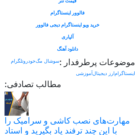
قیمت تتر
الوور اینستاگرام
 اینستاگرام دیجی فالوور
آلپاری
دانلود آهنگ
دار :
سوشال مگ
خودرو
تلگرام
شی
مطالب تصادفی:
صب کاشی و سرامیک را
ترفند یاد بگیرید و استاد