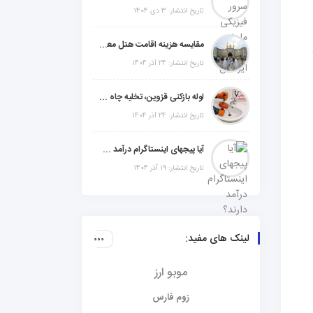
تاریخ انتشار: 3 دی 1404
مقایسه هزینه اقامت هتل معمولی، میان‌رده یا 5 ستاره در سفر زیارتی عراق
تاریخ انتشار: 24 آذر 1404
لوله بازکنی قزوین، تخلیه چاه و خدمات تخصصی لوله‌کشی و تشخیص ترکیدگی
تاریخ انتشار: 24 آذر 1404
آیا پیجهای اینستاگرام درآمد دارند؟ راز موفقیت با استراتژی هوشمندانه
تاریخ انتشار: 19 آذر 1404
لینک های مفید:
موبو ارز
زوم فارس