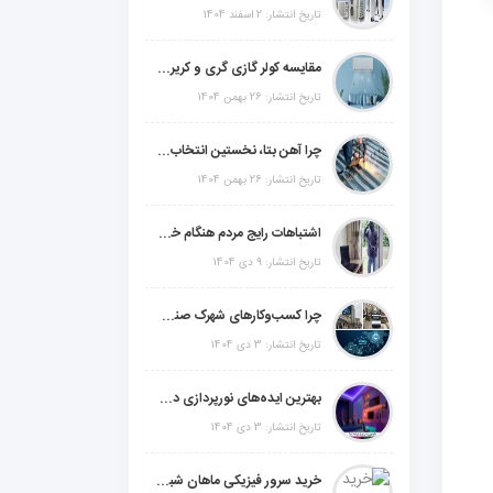
تاریخ انتشار: 2 اسفند 1404
مقایسه کولر گازی گری و کریر و ال جی و جنرال گلد و جنرال شکار و سامسونگ و یونیوا
تاریخ انتشار: 26 بهمن 1404
چرا آهن بتا، نخستین انتخاب برای گل میخ عرشه فولادی در ایران است؟
تاریخ انتشار: 26 بهمن 1404
اشتباهات رایج مردم هنگام خرید دزدگیر منزل
تاریخ انتشار: 9 دی 1404
چرا کسب‌وکارهای شهرک صنعتی چهاردانگه فوراً به طراحی سایت نیاز دارند؟
تاریخ انتشار: 3 دی 1404
بهترین ایده‌های نورپردازی دکوراتیو با ال ای دی برای منزل، فروشگاه و دفتر کار
تاریخ انتشار: 3 دی 1404
خرید سرور فیزیکی ماهان شبکه ایرانیان