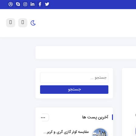
آخرین پست ها
مقایسه کولر گازی گری و کریر و ال جی و جنرال گلد و هایسنس و مدیا و اجنرال