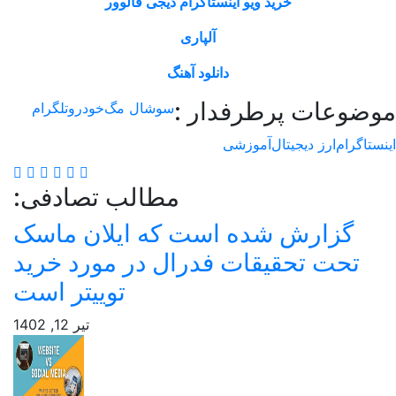
خرید ویو اینستاگرام دیجی فالوور
آلپاری
دانلود آهنگ
وعات پرطرفدار :
سوشال مگ
خودرو
تلگرام
اگرام
ارز دیجیتال
آموزشی
مطالب تصادفی:
گزارش شده است که ایلان ماسک
تحت تحقیقات فدرال در مورد خرید
توییتر است
تیر 12, 1402