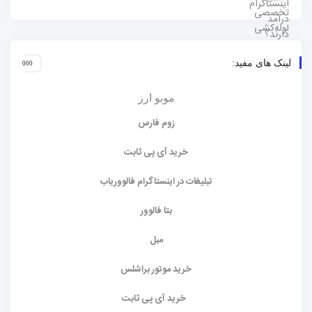
لینک های مفید:
موبو ارز
زوم فارس
خرید آی پی ثابت
تبلیغات در اینستاگرام فالووریاب
بتا فالوور
مبل
خرید موتور براشلس
خرید آی پی ثابت