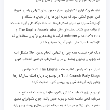
میز کرایه کنن تو یه فضای اشتراکی و شروع کنن.
قبلا، بنیان‌گذارای تکنولوژی عمیق مجبور بودن تنهایی راه رو شروع
کنن. هیچ کمکی نبود که بتونه اون‌ها رو از دنیای دانشگاه و
آزمایشگاه بیاره تو دنیای استارتاپ‌ها. اما حالا دیگه کلی گزینه هست؛
از برنامه‌های شتاب‌دهنده‌ای مثل The Engine Accelerator و
SOSV’s Hax و IndieBio گرفته تا برنامه‌های نوآوری منطقه‌ای که
تازه توسط بنیاد ملی علوم آمریکا معرفی شده.
دیگه لازم نیست همه چی رو تنهایی انجام بدین. حالا مشکل اینه
که چجوری بهترین برنامه رو برای استارتاپ خودتون انتخاب کنین.
امیلی نایت، رئیس شتاب‌دهنده The Engine، تو کنفرانس
TechCrunch Early Stage در بوستون، درباره اینکه بنیان‌گذارها
چطور باید گزینه‌هاشون رو بررسی کنن، صحبت کرده.
اولین چیزی که باید دنبالش باشن، سازمانی هست که منابع و
سرمایه کافی داشته باشه و بتونه صبور باشه. چون تکنولوژی عمیق
معمولا زمان زیادی می‌بره تا به مرحله تجاری‌سازی برسه، پس باید