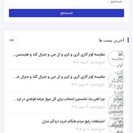
آخرین پست ها
مقایسه کولر گازی گری و کریر و ال جی و جنرال گلد و هایسنس و مدیا و اجنرال
تاریخ انتشار: 2 اسفند 1404
مقایسه کولر گازی گری و کریر و ال جی و جنرال گلد و جنرال شکار و سامسونگ و یونیوا
تاریخ انتشار: 26 بهمن 1404
چرا آهن بتا، نخستین انتخاب برای گل میخ عرشه فولادی در ایران است؟
تاریخ انتشار: 26 بهمن 1404
اشتباهات رایج مردم هنگام خرید دزدگیر منزل
تاریخ انتشار: 9 دی 1404