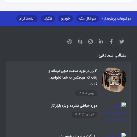
موضوعات پرطرفدار :
سوشال مگ
خودرو
تلگرام
اینستاگرام
ارز دیجیتال
آموزشی
مطالب تصادفی:
4 راز در مورد ساعت مچی مردانه و
زنانه که هیچکس به شما نخواهد
گفت
بهمن 1, 1401
دوره خیاطی فشرده ویژه بازار کار
شهریور 3, 1404
بیل گیتس و جف بزوس در