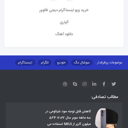
خرید ویو اینستاگرام دیجی فالوور
آلپاری
دانلود آهنگ
موضوعات پرطرفدار :
سوشال مگ
خودرو
تلگرام
اینستاگرام
ارز دیجیتال
آموزشی
مطالب تصادفی:
کاهش قابل توجه سود شیائومی در
سه ماهه سوم سال 2022؛ 564
میلیون کاربر از MIUI استفاده می