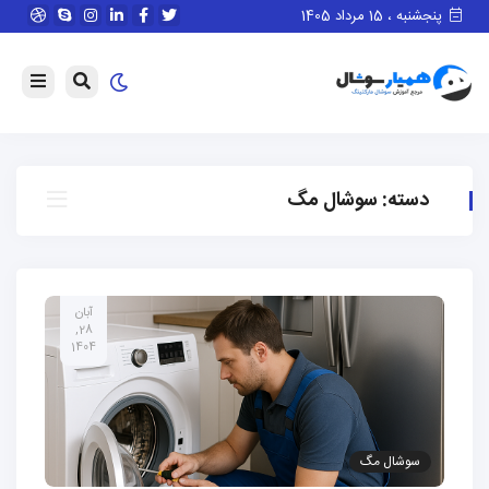
پنجشنبه ، 15 مرداد 1405
دسته:
سوشال مگ
آبان
28,
1404
سوشال مگ