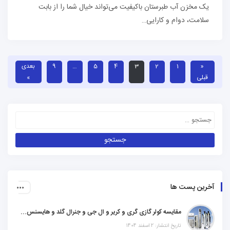
یک مخزن آب طبرستان باکیفیت می‌تواند خیال شما را از بابت
سلامت، دوام و کارایی…
«
1
2
3
4
5
…
9
بعدی
قبلی
»
آخرین پست ها
مقایسه کولر گازی گری و کریر و ال جی و جنرال گلد و هایسنس و مدیا و اجنرال
تاریخ انتشار: 2 اسفند 1404