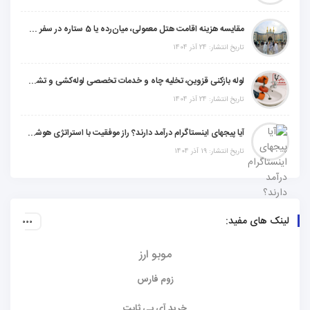
مقایسه هزینه اقامت هتل معمولی، میان‌رده یا 5 ستاره در سفر زیارتی عراق
تاریخ انتشار: 24 آذر 1404
لوله بازکنی قزوین، تخلیه چاه و خدمات تخصصی لوله‌کشی و تشخیص ترکیدگی
تاریخ انتشار: 24 آذر 1404
آیا پیجهای اینستاگرام درآمد دارند؟ راز موفقیت با استراتژی هوشمندانه
تاریخ انتشار: 19 آذر 1404
لینک های مفید:
موبو ارز
زوم فارس
خرید آی پی ثابت