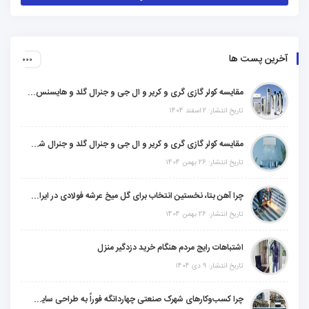
آخرین پست ها
مقایسه کولر گازی گری و کریر و ال جی و جنرال گلد و هایسنس و مدیا و اجنرال
تاریخ انتشار: 2 اسفند 1404
مقایسه کولر گازی گری و کریر و ال جی و جنرال گلد و جنرال شکار و سامسونگ و یونیوا
تاریخ انتشار: 26 بهمن 1404
چرا آهن بتا، نخستین انتخاب برای گل میخ عرشه فولادی در ایران است؟
تاریخ انتشار: 26 بهمن 1404
اشتباهات رایج مردم هنگام خرید دزدگیر منزل
تاریخ انتشار: 9 دی 1404
چرا کسب‌وکارهای شهرک صنعتی چهاردانگه فوراً به طراحی سایت نیاز دارند؟