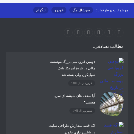
موضوعات پرطرفدار :
سوشال مگ
خودرو
تلگرام
اینستاگرام
ارز دیجیتال
آموزشی
مطالب تصادفی:
دومین فروپاشی بزرگ موسسه
مالی در تاریخ آمریکا. بانک
سیلیکون ولی بسته شد
فروردین 4, 1402
آیا سقف های شیشه ای سرد
هستند؟
شهریور 8, 1401
اگه قصد سفارش طراحی سایت
در بابلسر داری بخون…