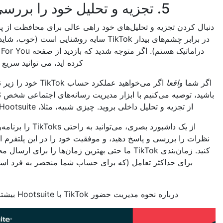
5. تجزیه و تحلیل خود را بررسی کنید
ردن تجزیه و تحلیل‌های خود راهی عالی برای محافظت از پست‌هایتان
در برابر چشم‌های بیدار TikTok سایه روشنایی است (خوب، شاید من خیلی
دراماتیک هستم). اگر متوجه شدید که بازدید از صفحه For You را متوقف
کرده اید، می توانید سریع عمل کنید.
ا
واقعا
اگر می‌خواهید عملکرد حساب TikTok خود را زیر نظر داشته
توصیه می‌کنیم با ابزار مدیریت رسانه‌های اجتماعی شخص ثالث فراتر
 تجزیه و تحلیل داخلی بروید. چیزی شبیه، مثلا، Hootsuite؟ (*
اهم
*)
از یک داشبورد بصری، می‌توانید به راحتی TikToks را برنامه‌ریزی کنید،
را بررسی و پاسخ دهید، و موفقیت خود را در این پلتفرم اندازه‌گیری
کنید. زمان‌بندی TikTok ما حتی بهترین زمان‌ها را برای ارسال محتوای شما
رای حداکثر تعامل (که برای حساب شما منحصر به فرد است) توصیه
می‌کند.
درباره نحوه مدیریت حضور TikTok با Hootsuite بیشتر بیاموزید: