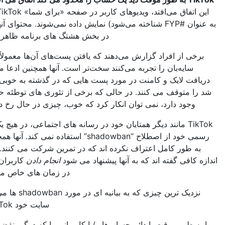
این اتفاق می‌افتد، ویدیوهای کاربر در صفحه «برای شما» TikTok (همچنین
به عنوان #FYP شناخته می‌شود) نمایش داده نمی‌شوند. محتوای آنها نیز دیگر
در بخش هشتگ های برنامه ظاهر نمی شود.
 از افراد گزارش می‌دهند که یافتن پست‌های آن‌ها معمولاً زمانی که
ایه‌بان را تجربه می‌کنند سخت‌تر است. آنها همچنین ادعا می کنند که
ت لایک و کامنت در مورد پست هایی که در گذشته به خوبی انجام می
متوقف می کنند. در حالی که برخی از تئوری های توطئه حواس پرت
ود دارد، نمی توان انکار کرد که خوب، چیزی در حال رخ دادن است.
TikTok مانند دیگر همتایان خود در رسانه های اجتماعی، در هیچ یک از اسناد
رسمی خود از اصطلاح “shadowban” استفاده نمی کند. آنها همچنین هرگز
طور کامل اعتراف نکرده اند که در تمرین شرکت می کنند. اما آنها به
افی گفته اند که به آنها پیشنهاد می شود
انجام دادن
کاربران خاصی را
در زمان های خاص محدود کنید.
نزدیک ترین چیزی که به بیانیه ای در مورد shadowban ها می رسیم از
سایت خود TikTok است:
طور موقت یا دائم حساب‌ها و/یا کاربرانی را که درگیر نقض‌های شدید