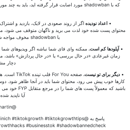
که با shadowban مورد اصابت قرار گرفته اید، باید به چند مورد نیز توجه
کنید:
اعداد نودیده
اگر از روند صعودی در لایک، بازدید و اشتراک گذاری در
پست شده خود لذت می برید و ناگهان متوقف می شود، ممکن است
با shadowban مخوف مواجه شده باشید.
دها کم است.
ممکنه وای فای شما نباشه اگر ویدیوهای شما برای مدت
غیرعادی «در حال بررسی» یا «در حال پردازش» باشد، ممکن است
دچار مشکل شوید.
برای تو نیست.
صفحه For You قلب تپنده TikTok است. همچنین اگر
وب پیش می رود، محتوای شما باید در آنجا ظاهر شود. دوستی داشته
باشید که معمولاً پست های شما را در مرجع متقابل FYP خود می بیند تا ببیند
آیا ناپدید شده اند یا خیر.
@kentonmartin_
پاسخ به @jodimiculinich #tiktokgrowth #tiktokgrowthtips
#tiktokgrowthhacks #businesstok #shadowbannedcheck