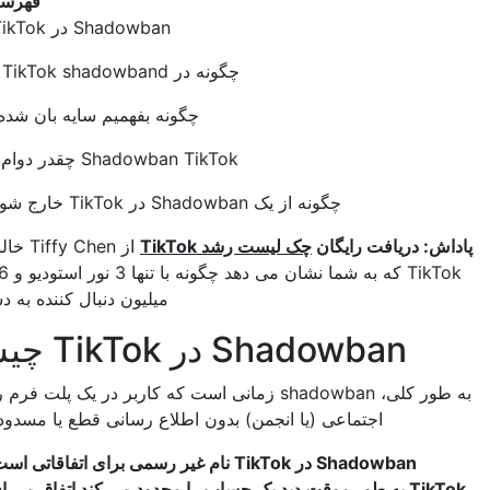
فهرست مطالب
Shadowban در TikTok چیست؟
چگونه در TikTok shadowband می‌شوید؟
چگونه بفهمیم سایه بان شده اید یا خیر
Shadowban TikTok چقدر دوام می آورد؟
چگونه از یک Shadowban در TikTok خارج شویم: 5 نکته
دریافت رایگان
چک لیست رشد TikTok
از Tiffy Chen خالق معروف
TikTok که به شما نشان می دهد چگونه با تنها 3 نور استودیو و iMovie 1.6
میلیون دنبال کننده به دست آورید.
Shadowban در TikTok چیست؟
به طور کلی، shadowban زمانی است که کاربر در یک پلت فرم رسانه های
اجتماعی (یا انجمن) بدون اطلاع رسانی قطع یا مسدود می شود.
Shadowban در TikTok نام غیر رسمی برای اتفاقاتی است که وقتی
می افتد.
. وقتی