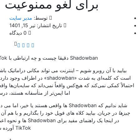
برای لغو ممنوعیت
توسط:
مدیر سایت
تاریخ انتشار: تیر 15, 1401
0 دیدگاه
Shadowban دقیقا چیست و چه ارتباطی با TikTok دارد؟
ید با آن روبرو شویم – اینترنت می تواند مکانی دراماتیک باشد. منطقی
است که کلمه‌ای به شدت «shadowban» در اطراف وجود دارد. البته، این
 کمکی نمی‌کند که هیچ‌کس واقعاً نمی‌داند که سایه‌بان‌ها واقعی هستند،
اما ایمن‌تر از متأسفانه هستند، درست است؟
Shadowba ها واقعی هستند یا خیر، اما می دانیم
بعضی
در جریان. بیایید کلاه های فویل خود را بگذاریم و با هم آن را بفهمیم.
در اینجا یک راهنمای مفید برای Shadowban ها و نحوه اعمال آنها در
TikTok آورده شده است.