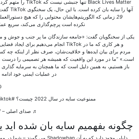
Black Lives Matter تنها جنبشی نیست که TikTok را متهم کرده است که
ایه بان کرده است. با این حال، یک سخنگوی TikTok گفت
پالایشگاه
زمانی که الگوریتم‌هایشان محتوایی را که هیچ دستورالعملی را نقض
نکرده است پرچم‌گذاری می‌کند، سریع عمل می‌کنند.
سخنگویان گفت: «جامعه سازندگان ما پر جنب و جوش و متنوع است
و هر کاری که ما در TikTok انجام می‌دهیم برای ایجاد فضایی امن برای
رای بیان ایده‌ها و خلاقیت‌شان، صرف نظر از اینکه چه کسی هستند،
ما در مورد این واقعیت که همیشه هر تصمیمی را درست نمی گیریم
ستیم، به همین دلیل است که ما همچنان به سرمایه گذاری در مقیاس
در عملیات ایمنی خود ادامه می دهیم.”
@herodw
ممنوعیت سایه در سال 2022 چیست؟ #tiktok #خالقان
♬ صدای اصلی – Hero DW
ه بفهمیم سایه بان شده اید یا خیر
دلیلی وجود دارد که به آن Shadowban می گویند – شما در مورد آنچه در