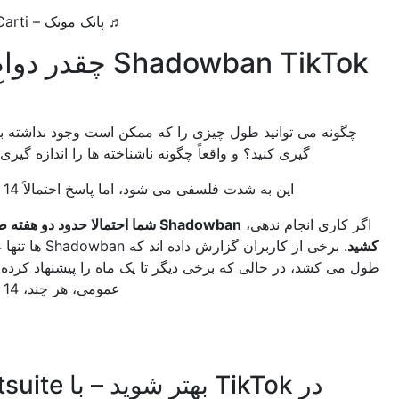
♬ پانک مونک – Playboi Carti
Shadowban TikTok چقدر دوام می
آورد؟
نه می توانید طول چیزی را که ممکن است وجود نداشته باشد اندازه
گیری کنید؟ و واقعاً چگونه ناشناخته ها را اندازه گیری می کنید؟
این به شدت فلسفی می شود، اما پاسخ احتمالاً 14 روز است.
اری انجام ندهی،
Shadowban شما احتمالا حدود دو هفته طول خواهد
. برخی از کاربران گزارش داده اند که Shadowban ها تنها 24 ساعت
کشد، در حالی که برخی دیگر تا یک ماه را پیشنهاد کرده اند. اجماع
عمومی، هر چند، 14 روز است.
در TikTok بهتر شوید – با Hootsuite.