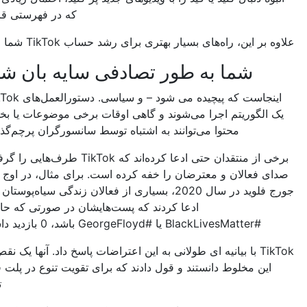
که در فهرستی قرار بگیرید.
ین، راه‌های بسیار بهتری برای رشد حساب TikTok شما وجود دارد.
شما به طور تصادفی سایه بان شده اید
اینجاست که پیچیده می شود – و سیاسی. دستورالعمل‌های TikTok توسط
گوریتم اجرا می‌شوند و گاهی اوقات برخی موضوعات یا بخش‌هایی از
محتوا می‌توانند به اشتباه توسط سانسورگران پرچم‌گذاری شوند.
برخی از منتقدان حتی ادعا کرده‌اند که TikTok طرف‌هایی را گرفته یا عمداً
عالان و معترضان را خفه کرده است. برای مثال، در اوج اعتراضات
جورج فلوید در سال 2020، بسیاری از فعالان زندگی سیاه‌پوستان مهم است
ادعا کردند که پست‌هایشان در صورتی که حاوی هشتگ
#BlackLivesMatter یا #GeorgeFloyd باشد، 0 بازدید داشته است.
TikTok با بیانیه ای طولانی به این اعتراضات پاسخ داد. آنها یک نقص را عامل
 مخلوط دانستند و قول دادند که برای تقویت تنوع در پلت فرم بیشتر
تلاش کنند.