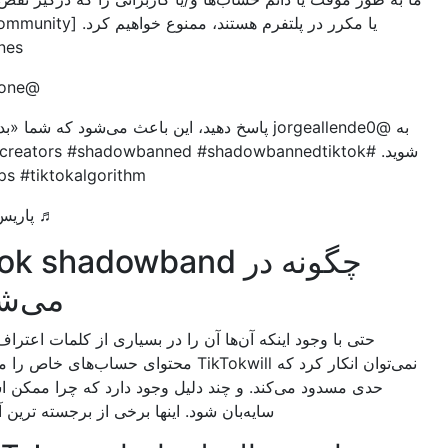
یا مکرر در پلتفرم هستند، ممنوع خواهیم کرد. [of our Community
Guidelines]”
@coach.stone
به @jorgeallende0 پاسخ دهید، این باعث می‌شود که شما «بدون سایه»
شوید. #tiktokforcreators #shadowbanned #shadowbannedtiktok
#tiktoktips #tiktokalgorithm
♬ پاریس – دیگری
چگونه در TikTok shadowband
می‌شوید؟
حتی با وجود اینکه آن‌ها آن را در بسیاری از کلمات اعتراف نمی‌کنند،
نمی‌توان انکار کرد که TikTokwill محتوای حساب‌های خاص را مسدود یا تا
دی مسدود می‌کند. و چند دلیل وجود دارد که چرا ممکن است کسی
سایه‌بان شود. اینها برخی از برجسته ترین آنها هستند: