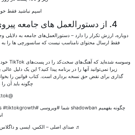
اسپم نباشید فقط خونسرد باش
های جامعه پیروی کنید
 ارزش تکرار را دارد – دستورالعمل‌های جامعه به دلایلی وجود دارد. و
 ارسال محتوای نامناسب نیست که سانسورچی ها را به چالش می
کشد.
وسوسه شده‌اید که آهنگ‌های سخت‌کد را در پست‌های TikTok خود وارد کنید،
را نمی‌توانید آنها را در برنامه پیدا کنید؟ این یک دلیل عالی برای پرچم
ی برای نقض حق نسخه برداری است. کتاب قوانین را بخوانید تا بدانید
چگونه باید آن را دنبال کنید.
@viralitytiktok
چگونه بفهمیم shadowban شما #ویروسی #tiktoktips #tiktokgrowth
است یا خیر
♬ صدای اصلی – الکس، ایسی و داگلاس | TikTok