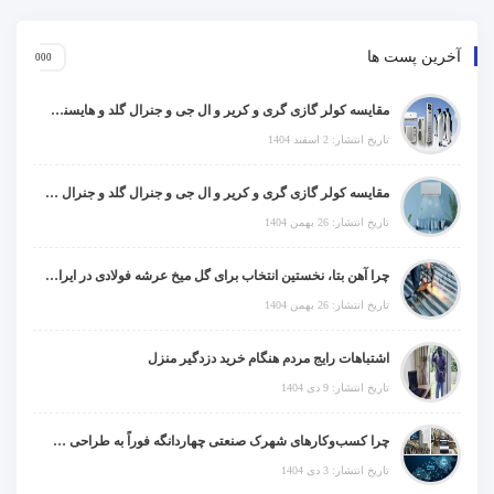
آخرین پست ها
مقایسه کولر گازی گری و کریر و ال جی و جنرال گلد و هایسنس و مدیا و اجنرال
تاریخ انتشار: 2 اسفند 1404
مقایسه کولر گازی گری و کریر و ال جی و جنرال گلد و جنرال شکار و سامسونگ و یونیوا
تاریخ انتشار: 26 بهمن 1404
چرا آهن بتا، نخستین انتخاب برای گل میخ عرشه فولادی در ایران است؟
تاریخ انتشار: 26 بهمن 1404
اشتباهات رایج مردم هنگام خرید دزدگیر منزل
تاریخ انتشار: 9 دی 1404
چرا کسب‌وکارهای شهرک صنعتی چهاردانگه فوراً به طراحی سایت نیاز دارند؟
تاریخ انتشار: 3 دی 1404