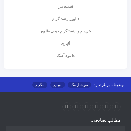
قیمت تتر
فالوور اینستاگرام
خرید ویو اینستاگرام دیجی فالوور
آلپاری
دانلود آهنگ
موضوعات پرطرفدار :
سوشال مگ
خودرو
تلگرام
اینستاگرام
ارز دیجیتال
آموزشی
مطالب تصادفی: