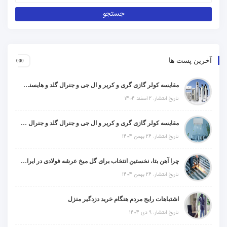
آخرین پست ها
مقایسه کولر گازی گری و کریر و ال جی و جنرال گلد و هایسنس و مدیا و اجنرال
تاریخ انتشار: 2 اسفند 1404
مقایسه کولر گازی گری و کریر و ال جی و جنرال گلد و جنرال شکار و سامسونگ و یونیوا
تاریخ انتشار: 26 بهمن 1404
چرا آهن بتا، نخستین انتخاب برای گل میخ عرشه فولادی در ایران است؟
تاریخ انتشار: 26 بهمن 1404
اشتباهات رایج مردم هنگام خرید دزدگیر منزل
تاریخ انتشار: 9 دی 1404