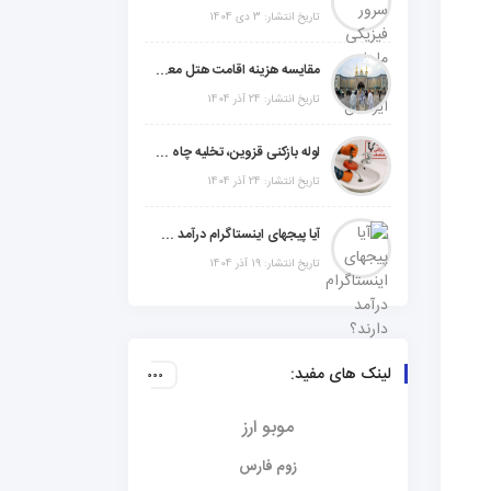
تاریخ انتشار: 3 دی 1404
مقایسه هزینه اقامت هتل معمولی، میان‌رده یا 5 ستاره در سفر زیارتی عراق
تاریخ انتشار: 24 آذر 1404
لوله بازکنی قزوین، تخلیه چاه و خدمات تخصصی لوله‌کشی و تشخیص ترکیدگی
تاریخ انتشار: 24 آذر 1404
آیا پیجهای اینستاگرام درآمد دارند؟ راز موفقیت با استراتژی هوشمندانه
تاریخ انتشار: 19 آذر 1404
لینک های مفید:
موبو ارز
زوم فارس