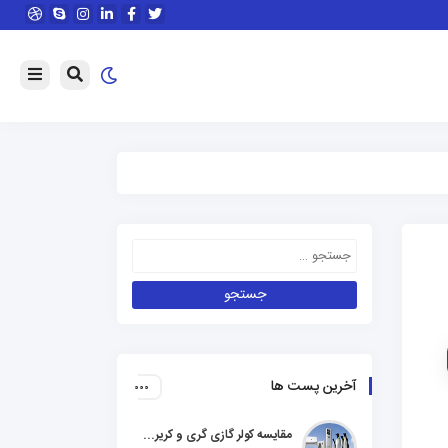
آخرین پست ها
مقایسه کولر گازی گری و کریر و ال جی و جنرال گلد و هایسنس و مدیا و اجنرال