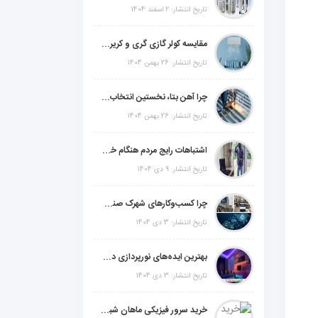
تاریخ انتشار: 2 اسفند 1404
مقایسه کولر گازی گری و کریر و ال جی و جنرال گلد و جنرال شکار و سامسونگ و یونیوا
تاریخ انتشار: 26 بهمن 1404
چرا آهن بتا، نخستین انتخاب برای گل میخ عرشه فولادی در ایران است؟
تاریخ انتشار: 26 بهمن 1404
اشتباهات رایج مردم هنگام خرید دزدگیر منزل
تاریخ انتشار: 9 دی 1404
چرا کسب‌وکارهای شهرک صنعتی چهاردانگه فوراً به طراحی سایت نیاز دارند؟
تاریخ انتشار: 3 دی 1404
بهترین ایده‌های نورپردازی دکوراتیو با ال ای دی برای منزل، فروشگاه و دفتر کار
تاریخ انتشار: 3 دی 1404
خرید سرور فیزیکی ماهان شبکه ایرانیان