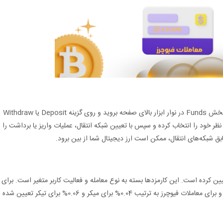
برای واریز و برداشت ارز دیجیتال در صرافی XT، به بخش Funds در نوار ابزار بالای صفحه بروید و روی گزینه Deposit یا Withdraw
ظر خود را انتخاب کرده و سپس با تعیین شبکه انتقال، عملیات واریز یا برداشت را
ق شبکه‌های انتقال، ممکن است ارز دیجیتال شما از بین برود.
‌ای تعیین کرده است. این کارمزدها بسته به نوع معامله و فعالیت کاربر متغیر است. برای
مثال، کارمزد معاملات اسپات برای کاربران عادی 0.2% و برای معاملات فیوچرز به ترتیب 0.04% برای میکر و 0.06% برای تیکر تعیین شده