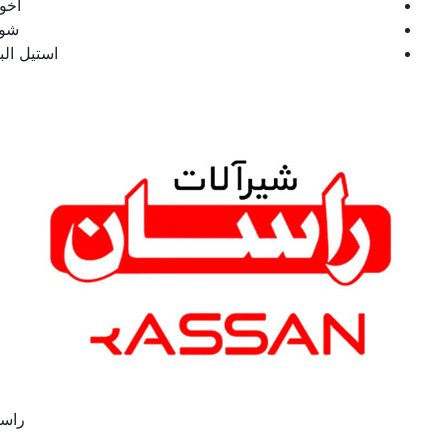
اخوان
شودر
استیل البرز
راسان