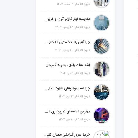
تاریخ انتشار: 2 اسفند 1404
مقایسه کولر گازی گری و کریر و ال جی و جنرال گلد و جنرال شکار و سامسونگ و یونیوا
تاریخ انتشار: 26 بهمن 1404
چرا آهن بتا، نخستین انتخاب برای گل میخ عرشه فولادی در ایران است؟
تاریخ انتشار: 26 بهمن 1404
اشتباهات رایج مردم هنگام خرید دزدگیر منزل
تاریخ انتشار: 9 دی 1404
چرا کسب‌وکارهای شهرک صنعتی چهاردانگه فوراً به طراحی سایت نیاز دارند؟
تاریخ انتشار: 3 دی 1404
بهترین ایده‌های نورپردازی دکوراتیو با ال ای دی برای منزل، فروشگاه و دفتر کار
تاریخ انتشار: 3 دی 1404
خرید سرور فیزیکی ماهان شبکه ایرانیان