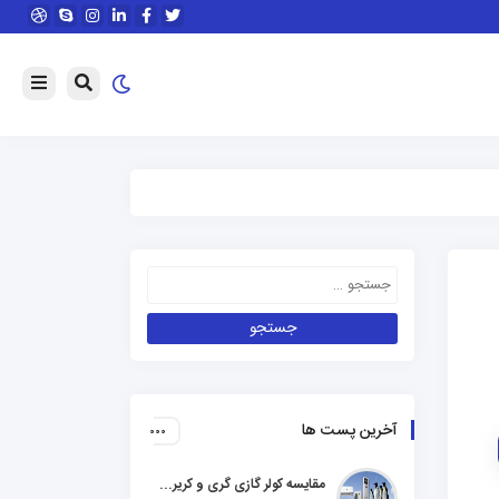
آخرین پست ها
مقایسه کولر گازی گری و کریر و ال جی و جنرال گلد و هایسنس و مدیا و اجنرال