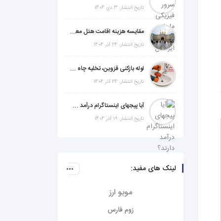
تاریخ انتشار: 3 دی 1404
مقایسه هزینه اقامت هتل معمولی، میان‌رده یا 5 ستاره در سفر زیارتی عراق
تاریخ انتشار: 24 آذر 1404
لوله بازکنی قزوین، تخلیه چاه و خدمات تخصصی لوله‌کشی و تشخیص ترکیدگی
تاریخ انتشار: 24 آذر 1404
آیا پیجهای اینستاگرام درآمد دارند؟ راز موفقیت با استراتژی هوشمندانه
تاریخ انتشار: 19 آذر 1404
لینک های مفید:
موبو ارز
زوم فارس