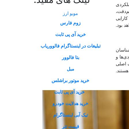
ملکردی
م‌دقت،
موبو ارز
کارایی
زوم فارس
د بود.
خرید آی پی ثابت
تبلیغات در اینستاگرام فالووریاب
شناسان
ی‌ها و
بتا فالوور
ف اصلی
مبل
ستند.
خرید موتور براشلس
خرید آی پی ثابت
خرید هدلایت خودرو
تیک آبی اینستاگرام
قیمت تتر