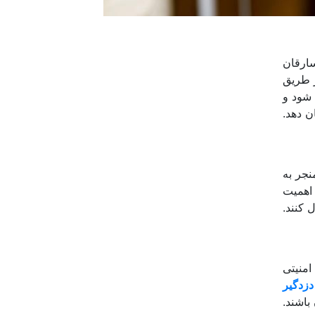
سارقان
ز طریق
 شود و
ن دهد.
نجر به
 اهمیت
 کنند.
امنیتی
دزدگیر
باشند.