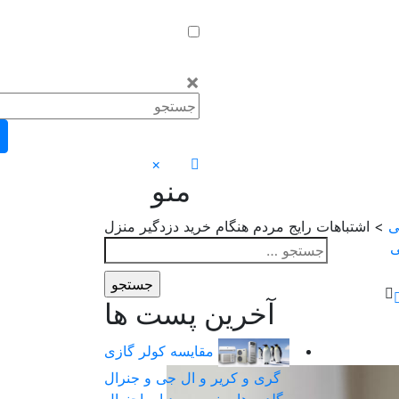
×
×
منو
ی
> اشتباهات رایج مردم هنگام خرید دزدگیر منزل
جستجو
ی
برای:
آخرین پست ها
مقایسه کولر گازی
گری و کریر و ال جی و جنرال