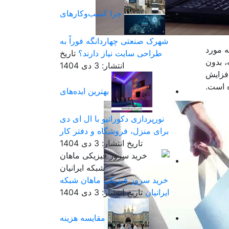
چرا کسب‌وکارهای
شهرک صنعتی چهاردانگه فوراً به
ه مورد
طراحی سایت نیاز دارند؟
تاریخ
، بدون
انتشار: 3 دی 1404
افزایش
ه است.
بهترین ایده‌های
نورپردازی دکوراتیو با ال ای دی
برای منزل، فروشگاه و دفتر کار
تاریخ انتشار: 3 دی 1404
خرید سرور فیزیکی ماهان شبکه
ایرانیان
تاریخ انتشار: 3 دی 1404
مقایسه هزینه