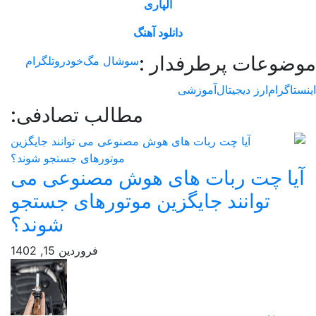
آلپاری
دانلود آهنگ
وعات پرطرفدار :
سوشال مگ
خودرو
تلگرام
اگرام
ارز دیجیتال
آموزشی
مطالب تصادفی:
یا چت ربات های هوش مصنوعی می
توانند جایگزین موتورهای جستجو
شوند؟
فروردین 15, 1402